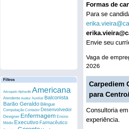
Formas de can
Para se candida
erika.vieira@c
erika.vieira@
Envie seu curr
Vaga de empreg
2026
Filtros
Carpediem G
Americana
Advogado
Alphaville
para Centro
Balconista
Atendente
Auxiliar
Auditor
Barão Geraldo
Bilingue
Consultoria e
Desenvolvedor
Computação
Contador
Enfermagem
Designer
Ensino
experiência.
Executivo
Farmacêutico
Médio