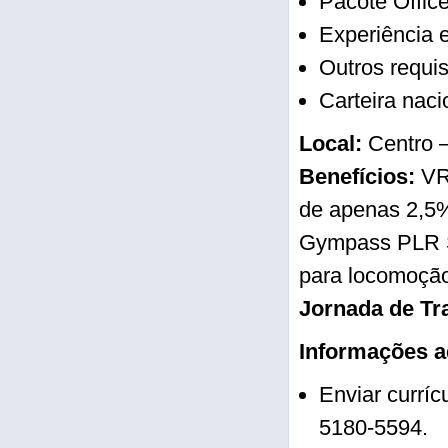
Pacote Office
Experiência e
Outros requis
Carteira naci
Local:
Centro 
Benefícios:
VR
de apenas 2,5%
Gympass PLR Se
para locomoçã
Jornada de Tr
Informações a
Enviar curríc
5180‑5594.