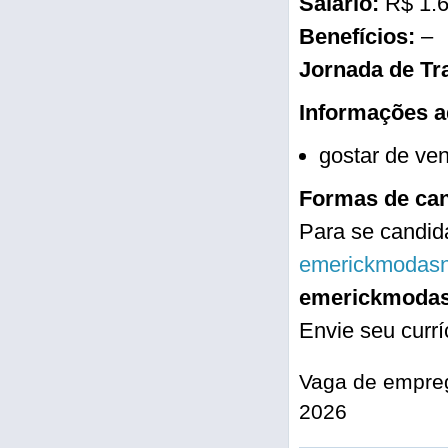
Salário:
R$ 1.
Benefícios:
–
Jornada de Tr
Informações a
gostar de ven
Formas de can
Para se candida
emerickmodas
emerickmoda
Envie seu curr
Vaga de empreg
2026