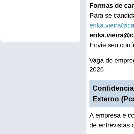
Formas de can
Para se candida
erika.vieira@c
erika.vieira@
Envie seu curr
Vaga de empreg
2026
Confidencial
Externo (Pc
A empresa é co
de entrevistas 