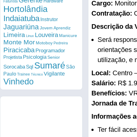
Gerente
Hardware
Faturista
Cargo:
Monitor 
Hortolândia
Contratação:
C
Indaiatuba
Instrutor
Descrição da 
Jaguariúna
Jovem Aprendiz
Limeira
Louveira
Manicure
Linux
Será respons
Monte Mor
Motoboy
Pedreira
orientações s
Piracicaba
Programador
Psicologia
Projetista
Senior
utilização, e
Sumaré
Sorocaba
Sql
São
Local:
Centro 
Vigilante
Paulo
Trainee
Técnico
Vinhedo
Salário:
R$ 1.
Benefícios:
VR
Jornada de Tr
Informações a
Ter fácil ace