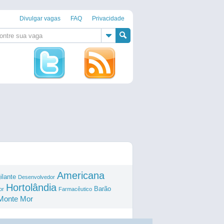
Divulgar vagas
FAQ
Privacidade
Americana
ilante
Desenvolvedor
Hortolândia
Barão
or
Farmacêutico
Monte Mor