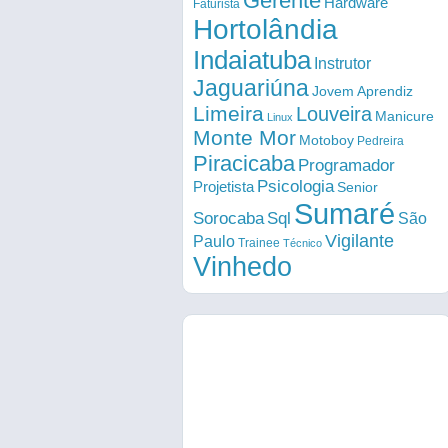
Gerente
Hardware
Faturista
Hortolândia
Indaiatuba
Instrutor
Jaguariúna
Jovem Aprendiz
Limeira
Louveira
Manicure
Linux
Monte Mor
Motoboy
Pedreira
Piracicaba
Programador
Psicologia
Projetista
Senior
Sumaré
Sorocaba
Sql
São
Vigilante
Paulo
Trainee
Técnico
Vinhedo