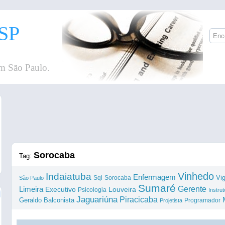
SP
m São Paulo.
Sorocaba
Tag:
Vinhedo
Indaiatuba
Enfermagem
Vig
Sql
Sorocaba
São Paulo
Sumaré
Gerente
Limeira
Louveira
Executivo
Psicologia
Instrut
Jaguariúna
Piracicaba
Geraldo
Balconista
Programador
Projetista