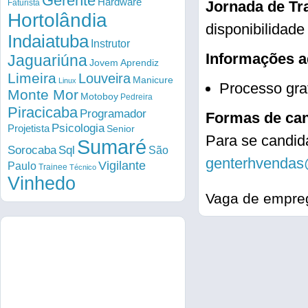
Gerente
Hardware
Faturista
Jornada de Tr
Hortolândia
disponibilidade
Indaiatuba
Instrutor
Informações a
Jaguariúna
Jovem Aprendiz
Limeira
Louveira
Manicure
Linux
Processo gra
Monte Mor
Motoboy
Pedreira
Piracicaba
Programador
Formas de can
Psicologia
Projetista
Senior
Para se candida
Sumaré
Sorocaba
Sql
São
genterhvenda
Vigilante
Paulo
Trainee
Técnico
Vinhedo
Vaga de empreg