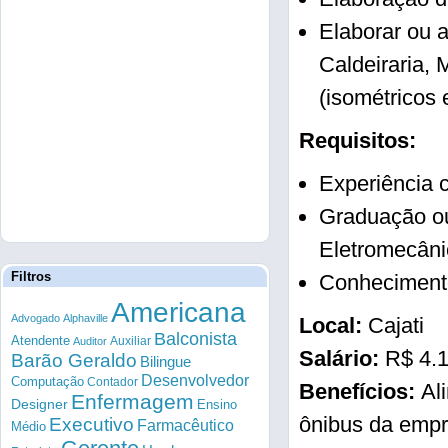
Elaborar ou 
Caldeiraria,
(isométricos e
Requisitos:
Experiência c
Graduação ou
Eletromecâni
Filtros
Conhecimento 
Americana
Advogado
Alphaville
Local:
Cajati
Balconista
Atendente
Auxiliar
Auditor
Salário:
R$ 4.
Barão Geraldo
Bilingue
Desenvolvedor
Computação
Contador
Benefícios:
Al
Enfermagem
Designer
Ensino
ônibus da empr
Executivo
Farmacêutico
Médio