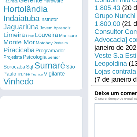
Gerente
Hardware
Faturista
1.805,43
(20 d
Hortolândia
Grupo Nunchi 
Indaiatuba
Instrutor
1.800,00
(21 d
Jaguariúna
Jovem Aprendiz
Consultor Come
Limeira
Louveira
Manicure
Linux
Advocacia] co
Monte Mor
Motoboy
Pedreira
janeiro de 202
Piracicaba
Programador
Veste S.a Esti
Psicologia
Projetista
Senior
Leopoldina
(13
Sumaré
Sorocaba
Sql
São
Lojas contrata
Vigilante
Paulo
Trainee
Técnico
(7 de janeiro 
Vinhedo
Deixe um comen
O seu endereço de e-mail nã