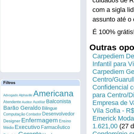
cuidados de R
com a sigla li
assunto até o 
É 100% grátis
Outras op
Carpediem Des
Infantil para 
Carpediem Gen
Centro/Guarul
Filtros
Confidencial c
Americana
para Centro/
Advogado
Alphaville
Balconista
Empresa de Va
Atendente
Auxiliar
Auditor
Barão Geraldo
Bilingue
Vila Sofia - R
Desenvolvedor
Computação
Contador
Emerick Modas
Enfermagem
Designer
Ensino
1.621,00
(27 d
Executivo
Farmacêutico
Médio
Condomínio co