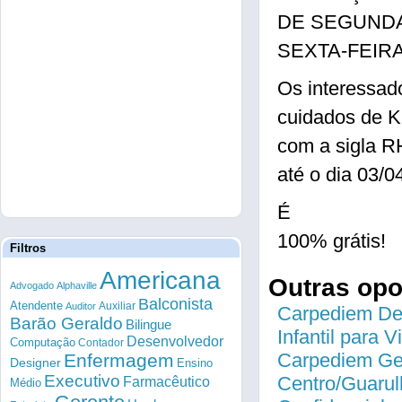
DE SEGUNDA
SEXTA-FEIR
Os interessad
cuidados de K
com a sigla R
até o dia 03/0
É
100% grátis!
Filtros
Americana
Outras op
Advogado
Alphaville
Balconista
Atendente
Auxiliar
Auditor
Carpediem Des
Barão Geraldo
Bilingue
Infantil para 
Desenvolvedor
Computação
Contador
Carpediem Gen
Enfermagem
Designer
Ensino
Executivo
Centro/Guarul
Farmacêutico
Médio