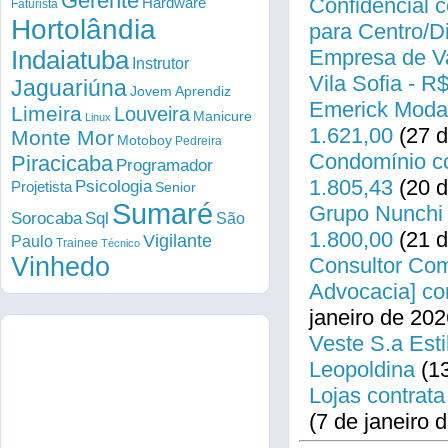
Gerente
Confidencial c
Hardware
Faturista
Hortolândia
para Centro/
Empresa de Va
Indaiatuba
Instrutor
Vila Sofia - R
Jaguariúna
Jovem Aprendiz
Emerick Modas
Limeira
Louveira
Manicure
Linux
1.621,00
(27 d
Monte Mor
Motoboy
Pedreira
Condomínio co
Piracicaba
Programador
1.805,43
(20 d
Psicologia
Projetista
Senior
Sumaré
Grupo Nunchi 
Sorocaba
Sql
São
1.800,00
(21 d
Vigilante
Paulo
Trainee
Técnico
Vinhedo
Consultor Come
Advocacia] co
janeiro de 202
Veste S.a Esti
Leopoldina
(13
Lojas contrata
(7 de janeiro 