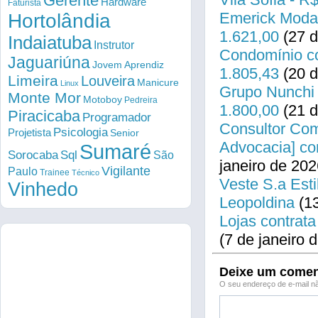
Gerente
Hardware
Faturista
Emerick Modas
Hortolândia
1.621,00
(27 d
Indaiatuba
Instrutor
Condomínio co
Jaguariúna
Jovem Aprendiz
1.805,43
(20 d
Limeira
Louveira
Manicure
Linux
Grupo Nunchi 
Monte Mor
Motoboy
Pedreira
1.800,00
(21 d
Piracicaba
Programador
Consultor Come
Psicologia
Projetista
Senior
Advocacia] co
Sumaré
Sorocaba
Sql
São
janeiro de 202
Vigilante
Paulo
Trainee
Técnico
Veste S.a Esti
Vinhedo
Leopoldina
(13
Lojas contrata
(7 de janeiro 
Deixe um comen
O seu endereço de e-mail nã