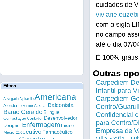
cuidados de V
viviane.euzeb
com a sigla 
no campo ass
até o dia 07/0
É 100% grátis
Outras op
Carpediem Des
Filtros
Infantil para 
Americana
Carpediem Gen
Advogado
Alphaville
Balconista
Centro/Guarul
Atendente
Auxiliar
Auditor
Barão Geraldo
Bilingue
Confidencial c
Desenvolvedor
Computação
Contador
para Centro/
Enfermagem
Designer
Ensino
Empresa de Va
Executivo
Farmacêutico
Médio
Vila Sofia - R