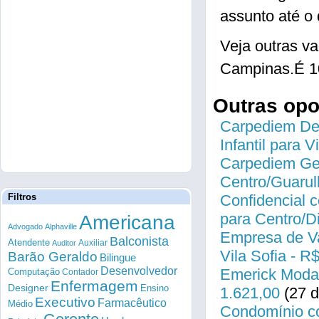
assunto até o 
Veja outras 
Campinas.É 1
Outras op
Carpediem Des
Infantil para 
Carpediem Gen
Centro/Guarul
Filtros
Confidencial c
para Centro/
Americana
Advogado
Alphaville
Empresa de Va
Balconista
Atendente
Auxiliar
Auditor
Vila Sofia - R
Barão Geraldo
Bilingue
Desenvolvedor
Emerick Modas
Computação
Contador
Enfermagem
Designer
Ensino
1.621,00
(27 d
Executivo
Farmacêutico
Médio
Condomínio co