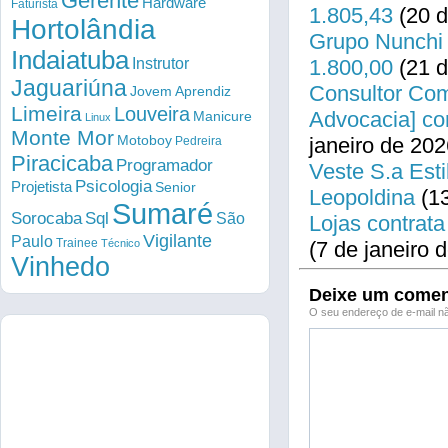
Gerente
Hardware
Faturista
1.805,43
(20 d
Hortolândia
Grupo Nunchi 
Indaiatuba
Instrutor
1.800,00
(21 d
Jaguariúna
Consultor Come
Jovem Aprendiz
Limeira
Louveira
Advocacia] co
Manicure
Linux
Monte Mor
Motoboy
janeiro de 202
Pedreira
Piracicaba
Programador
Veste S.a Esti
Psicologia
Projetista
Senior
Leopoldina
(13
Sumaré
Sorocaba
Sql
São
Lojas contrata
Vigilante
Paulo
Trainee
Técnico
(7 de janeiro 
Vinhedo
Deixe um comen
O seu endereço de e-mail nã