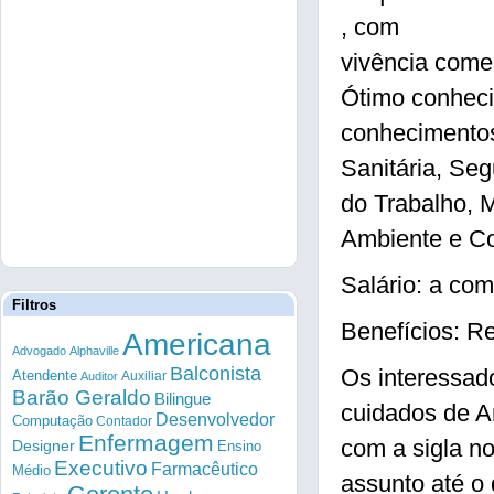
, com
vivência comer
Ótimo conheci
conhecimentos
Sanitária, Se
do Trabalho, 
Ambiente e Co
Salário: a com
Filtros
Benefícios: R
Americana
Advogado
Alphaville
Balconista
Os interessad
Atendente
Auxiliar
Auditor
Barão Geraldo
Bilingue
cuidados de A
Desenvolvedor
Computação
Contador
Enfermagem
com a sigla n
Designer
Ensino
Executivo
Farmacêutico
Médio
assunto até o 