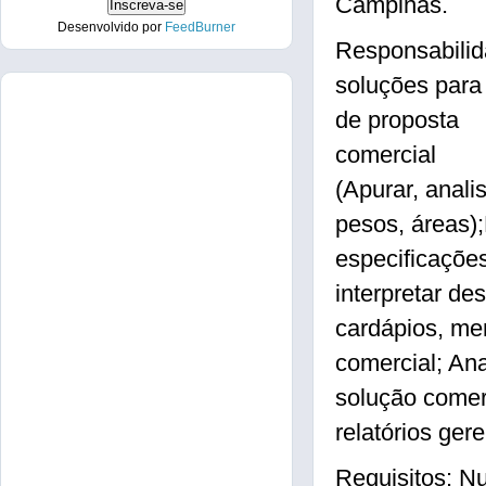
Campinas.
Desenvolvido por
FeedBurner
Responsabilid
soluções para
de proposta
comercial
(Apurar, anal
pesos, áreas)
especificaçõe
interpretar de
cardápios, me
comercial; Ana
solução comer
relatórios gere
Requisitos: Nu