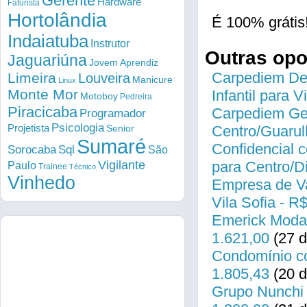
Gerente
Hardware
Faturista
Hortolândia
É 100% grátis
Indaiatuba
Instrutor
Outras op
Jaguariúna
Jovem Aprendiz
Carpediem Des
Limeira
Louveira
Manicure
Linux
Monte Mor
Infantil para 
Motoboy
Pedreira
Piracicaba
Carpediem Gen
Programador
Psicologia
Projetista
Senior
Centro/Guarul
Sumaré
Confidencial c
Sorocaba
Sql
São
Vigilante
para Centro/
Paulo
Trainee
Técnico
Vinhedo
Empresa de Va
Vila Sofia - R
Emerick Modas
1.621,00
(27 d
Condomínio co
1.805,43
(20 d
Grupo Nunchi 