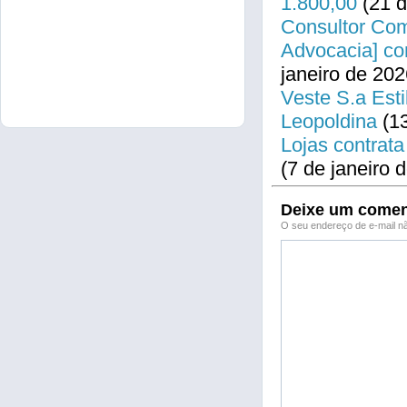
1.800,00
(21 d
Consultor Come
Advocacia] co
janeiro de 202
Veste S.a Esti
Leopoldina
(13
Lojas contrata
(7 de janeiro 
Deixe um comen
O seu endereço de e-mail nã