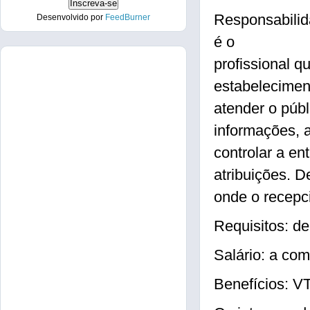
Responsabilid
Desenvolvido por
FeedBurner
é o
profissional q
estabelecimen
atender o públi
informações, a
controlar a en
atribuições. 
onde o recepci
Requisitos: d
Salário: a com
Benefícios: V