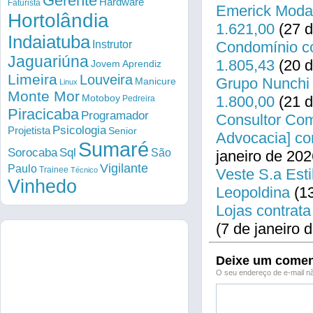
Gerente
Hardware
Faturista
Emerick Modas
Hortolândia
1.621,00
(27 d
Indaiatuba
Instrutor
Condomínio co
Jaguariúna
1.805,43
(20 d
Jovem Aprendiz
Limeira
Louveira
Grupo Nunchi 
Manicure
Linux
Monte Mor
Motoboy
1.800,00
(21 d
Pedreira
Piracicaba
Programador
Consultor Come
Psicologia
Projetista
Senior
Advocacia] co
Sumaré
Sorocaba
Sql
São
janeiro de 202
Vigilante
Paulo
Trainee
Técnico
Veste S.a Esti
Vinhedo
Leopoldina
(13
Lojas contrata
(7 de janeiro 
Deixe um comen
O seu endereço de e-mail nã