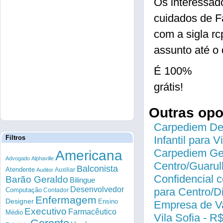
Os interessad
cuidados de F
com a sigla r
assunto até o 
É 100%
grátis!
Outras op
Carpediem Des
Filtros
Infantil para 
Carpediem Gen
Americana
Advogado
Alphaville
Centro/Guarul
Balconista
Atendente
Auxiliar
Auditor
Confidencial c
Barão Geraldo
Bilingue
Desenvolvedor
para Centro/
Computação
Contador
Enfermagem
Designer
Ensino
Empresa de Va
Executivo
Farmacêutico
Médio
Vila Sofia - R