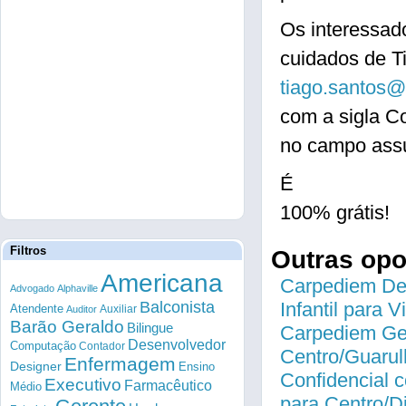
Os interessad
cuidados de T
tiago.santos@
com a sigla C
no campo assu
É
100% grátis!
Filtros
Outras op
Americana
Carpediem Des
Advogado
Alphaville
Balconista
Infantil para 
Atendente
Auxiliar
Auditor
Barão Geraldo
Bilingue
Carpediem Gen
Desenvolvedor
Computação
Contador
Centro/Guarul
Enfermagem
Designer
Ensino
Confidencial c
Executivo
Farmacêutico
Médio
para Centro/