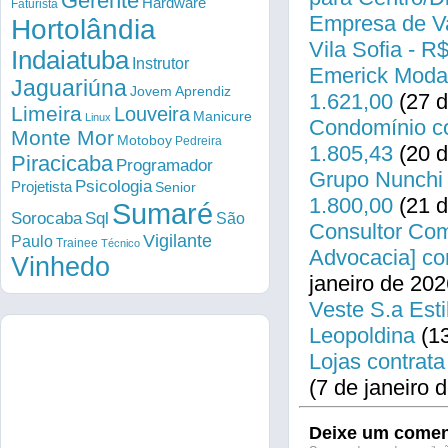
Gerente
Hardware
Faturista
Empresa de Va
Hortolândia
Vila Sofia - R
Indaiatuba
Instrutor
Emerick Modas
Jaguariúna
Jovem Aprendiz
1.621,00
(27 d
Limeira
Louveira
Manicure
Linux
Condomínio co
Monte Mor
Motoboy
Pedreira
1.805,43
(20 d
Piracicaba
Programador
Grupo Nunchi 
Psicologia
Projetista
Senior
1.800,00
(21 d
Sumaré
Sorocaba
Sql
São
Consultor Come
Vigilante
Paulo
Trainee
Técnico
Advocacia] co
Vinhedo
janeiro de 202
Veste S.a Esti
Leopoldina
(13
Lojas contrata
(7 de janeiro 
Deixe um comen