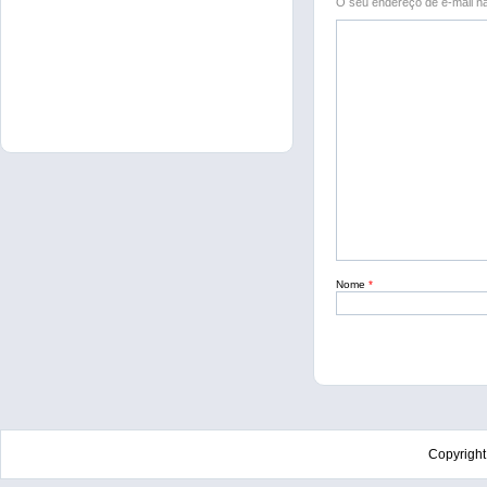
O seu endereço de e-mail nã
Nome
*
Copyrigh