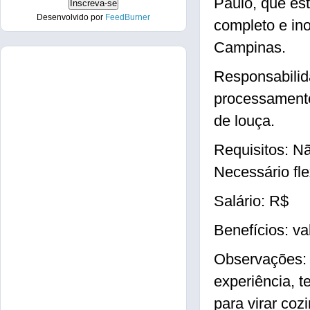
Paulo, que es
Desenvolvido por
FeedBurner
completo e in
Campinas.
Responsabilid
processamento
de louça.
Requisitos: Nã
Necessário fle
Salário: R$
Benefícios: va
Observações: 
experiência, t
para virar cozi