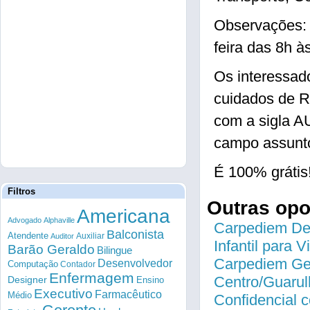
Observações: H
feira das 8h à
Os interessad
cuidados de R
com a sigla 
campo assunto
É 100% grátis
Filtros
Outras op
Americana
Advogado
Alphaville
Carpediem Des
Balconista
Atendente
Auxiliar
Auditor
Infantil para 
Barão Geraldo
Bilingue
Carpediem Gen
Desenvolvedor
Computação
Contador
Enfermagem
Centro/Guarul
Designer
Ensino
Executivo
Farmacêutico
Médio
Confidencial c