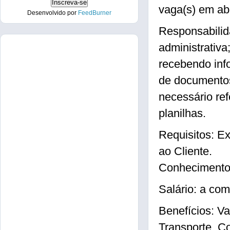
vaga(s) em ab
Desenvolvido por
FeedBurner
Responsabilid
administrativa
recebendo info
de documentos
necessário ref
planilhas.
Requisitos: E
ao Cliente.
Conhecimentos
Salário: a com
Benefícios: Va
Transporte, C