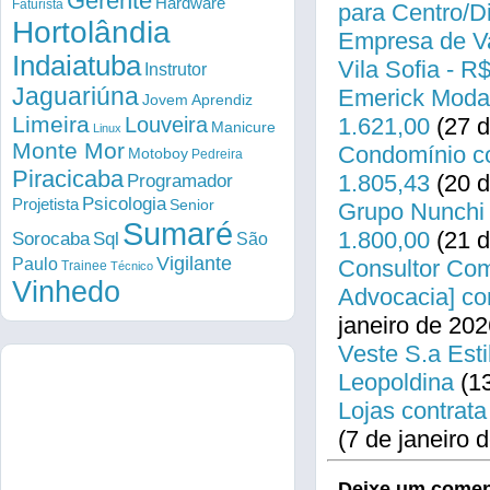
Gerente
Hardware
Faturista
para Centro/
Hortolândia
Empresa de Va
Indaiatuba
Vila Sofia - R
Instrutor
Jaguariúna
Emerick Modas
Jovem Aprendiz
Limeira
Louveira
1.621,00
(27 d
Manicure
Linux
Monte Mor
Condomínio co
Motoboy
Pedreira
Piracicaba
1.805,43
(20 d
Programador
Psicologia
Projetista
Senior
Grupo Nunchi 
Sumaré
1.800,00
(21 d
Sorocaba
Sql
São
Vigilante
Paulo
Consultor Come
Trainee
Técnico
Vinhedo
Advocacia] co
janeiro de 202
Veste S.a Esti
Leopoldina
(13
Lojas contrata
(7 de janeiro 
Deixe um comen