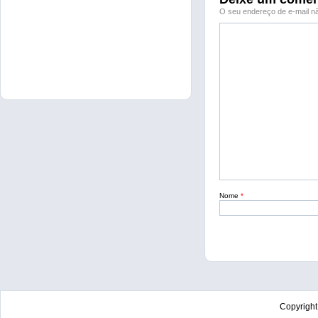
O seu endereço de e-mail nã
Nome
*
Copyrigh