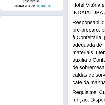
Hotel Vitória 
Desenvolvido por
FeedBurner
INDAIATUBA /
Responsabilida
pré-preparo, 
à Confeitaria;
adequada de
materiais, uten
auxilia o Conf
de sobremesas
caldas de sorv
café da manhã 
Requisitos: Cu
função. Dispon