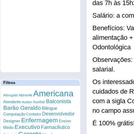
das 7h às 15h
Salário: a com
Benefícios: Va
alimentação +
Odontológica
Observações: 
salarial.
Os interessad
Filtros
cuidados de R
Americana
Advogado
Alphaville
com a sigla Co
Balconista
Atendente
Auxiliar
Auditor
Barão Geraldo
Bilingue
no campo assu
Desenvolvedor
Computação
Contador
Enfermagem
Designer
Ensino
É 100% grátis
Executivo
Farmacêutico
Médio