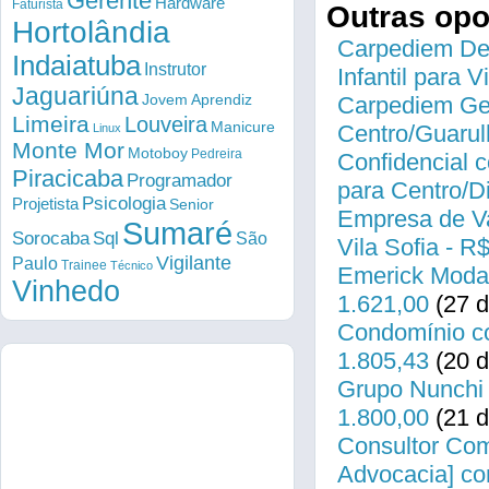
Gerente
Hardware
Faturista
Outras op
Hortolândia
Carpediem Des
Indaiatuba
Instrutor
Infantil para 
Jaguariúna
Jovem Aprendiz
Carpediem Gen
Limeira
Louveira
Manicure
Centro/Guarul
Linux
Monte Mor
Motoboy
Pedreira
Confidencial c
Piracicaba
Programador
para Centro/
Psicologia
Projetista
Senior
Empresa de Va
Sumaré
Sorocaba
Sql
São
Vila Sofia - R
Vigilante
Paulo
Trainee
Técnico
Emerick Modas
Vinhedo
1.621,00
(27 d
Condomínio co
1.805,43
(20 d
Grupo Nunchi 
1.800,00
(21 d
Consultor Come
Advocacia] co