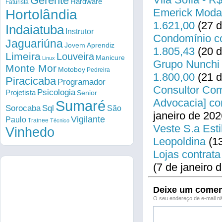
Gerente
Hardware
Faturista
Emerick Modas
Hortolândia
1.621,00
(27 d
Indaiatuba
Instrutor
Condomínio co
Jaguariúna
Jovem Aprendiz
1.805,43
(20 d
Limeira
Louveira
Manicure
Linux
Grupo Nunchi 
Monte Mor
Motoboy
Pedreira
1.800,00
(21 d
Piracicaba
Programador
Consultor Come
Psicologia
Projetista
Senior
Advocacia] co
Sumaré
Sorocaba
Sql
São
janeiro de 202
Vigilante
Paulo
Trainee
Técnico
Veste S.a Esti
Vinhedo
Leopoldina
(13
Lojas contrata
(7 de janeiro 
Deixe um comen
O seu endereço de e-mail nã