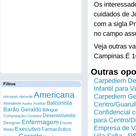
Os interessad
cuidados de J
com a sigla P
no campo assu
Veja outras v
Campinas.É 1
Outras op
Carpediem Des
Filtros
Infantil para 
Americana
Carpediem Gen
Advogado
Alphaville
Balconista
Centro/Guarul
Atendente
Auxiliar
Auditor
Barão Geraldo
Bilingue
Confidencial c
Desenvolvedor
Computação
Contador
para Centro/
Enfermagem
Designer
Ensino
Empresa de Va
Executivo
Farmacêutico
Médio
Vila Sofia - R