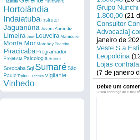
Gerente
Hardware
Faturista
Grupo Nunchi 
Hortolândia
1.800,00
(21 d
Indaiatuba
Instrutor
Consultor Come
Jaguariúna
Jovem Aprendiz
Advocacia] co
Limeira
Louveira
Manicure
Linux
janeiro de 202
Monte Mor
Motoboy
Pedreira
Veste S.a Esti
Piracicaba
Programador
Leopoldina
(13
Psicologia
Projetista
Senior
Lojas contrata
Sumaré
Sorocaba
Sql
São
(7 de janeiro 
Vigilante
Paulo
Trainee
Técnico
Vinhedo
Deixe um comen
O seu endereço de e-mail nã