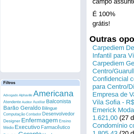
campo assunto
É 100%
grátis!
Outras op
Carpediem Des
Infantil para 
Carpediem Gen
Centro/Guarul
Confidencial c
Filtros
para Centro/
Americana
Empresa de Va
Advogado
Alphaville
Balconista
Vila Sofia - R
Atendente
Auxiliar
Auditor
Barão Geraldo
Bilingue
Emerick Modas
Desenvolvedor
Computação
Contador
1.621,00
(27 d
Enfermagem
Designer
Ensino
Condomínio co
Executivo
Farmacêutico
Médio
1.805,43
(20 d