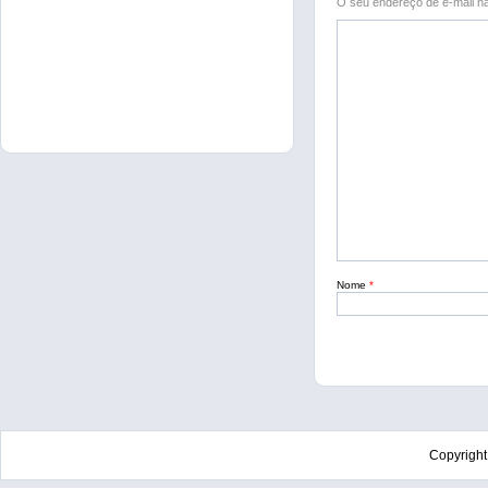
O seu endereço de e-mail nã
Nome
*
Copyrigh