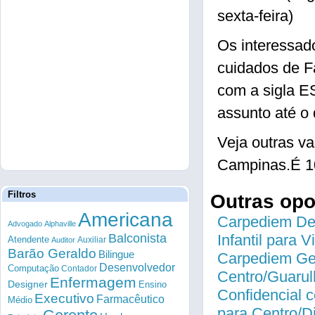
sexta-feira)
Os interessad
cuidados de F
com a sigla 
assunto até o 
Veja outras 
Campinas.É 1
Filtros
Outras op
Americana
Carpediem Des
Advogado
Alphaville
Balconista
Infantil para 
Atendente
Auxiliar
Auditor
Barão Geraldo
Bilingue
Carpediem Gen
Desenvolvedor
Computação
Contador
Centro/Guarul
Enfermagem
Designer
Ensino
Confidencial c
Executivo
Farmacêutico
Médio
para Centro/