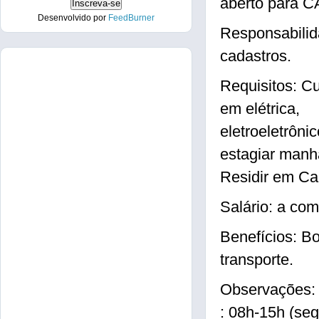
aberto para 
Desenvolvido por
FeedBurner
Responsabilid
cadastros.
Requisitos: C
em elétrica,
eletroeletrôni
estagiar manhã
Residir em Ca
Salário: a com
Benefícios: Bol
transporte.
Observações: 
: 08h-15h (se