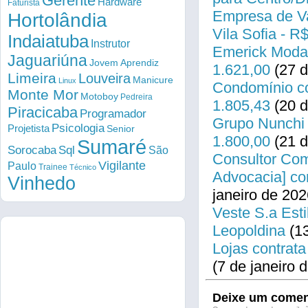
Gerente
Hardware
Faturista
Empresa de Va
Hortolândia
Vila Sofia - R
Indaiatuba
Instrutor
Emerick Modas
Jaguariúna
Jovem Aprendiz
1.621,00
(27 d
Limeira
Louveira
Manicure
Linux
Condomínio co
Monte Mor
Motoboy
Pedreira
1.805,43
(20 d
Piracicaba
Programador
Grupo Nunchi 
Psicologia
Projetista
Senior
1.800,00
(21 d
Sumaré
Sorocaba
Sql
São
Consultor Come
Vigilante
Paulo
Trainee
Técnico
Advocacia] co
Vinhedo
janeiro de 202
Veste S.a Esti
Leopoldina
(13
Lojas contrata
(7 de janeiro 
Deixe um comen