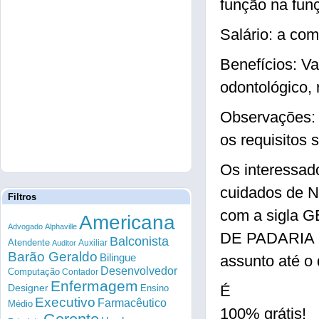
função na fun
Salário: a com
Benefícios: Va
odontológico, 
Observações: 
os requisitos 
Os interessad
cuidados de 
Filtros
com a sigla
Americana
Advogado
Alphaville
DE PADARIA 
Balconista
Atendente
Auxiliar
Auditor
Barão Geraldo
Bilingue
assunto até o 
Desenvolvedor
Computação
Contador
Enfermagem
Designer
É
Ensino
Executivo
Farmacêutico
Médio
100% grátis!