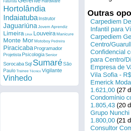
Gerente
Hardware
Faturista
Hortolândia
Outras op
Indaiatuba
Instrutor
Carpediem Des
Jaguariúna
Jovem Aprendiz
Infantil para 
Limeira
Louveira
Manicure
Linux
Carpediem Gen
Monte Mor
Motoboy
Pedreira
Centro/Guarul
Piracicaba
Programador
Confidencial c
Psicologia
Projetista
Senior
para Centro/
Sumaré
Sorocaba
Sql
São
Empresa de Va
Vigilante
Paulo
Trainee
Técnico
Vila Sofia - R
Vinhedo
Emerick Modas
1.621,00
(27 d
Condomínio co
1.805,43
(20 d
Grupo Nunchi 
1.800,00
(21 d
Consultor Come