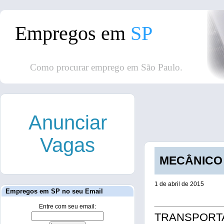
Empregos em
SP
Como procurar emprego em São Paulo.
Anunciar
Vagas
MECÂNICO D
1 de abril de 2015
Empregos em SP no seu Email
Entre com seu email:
TRANSPORT