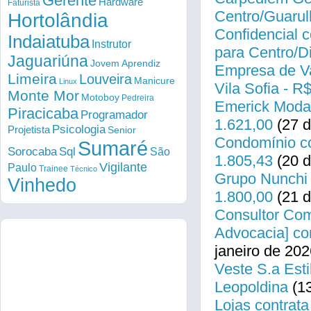
Gerente
Hardware
Faturista
Centro/Guarul
Hortolândia
Confidencial c
Indaiatuba
Instrutor
para Centro/
Jaguariúna
Jovem Aprendiz
Empresa de Va
Limeira
Louveira
Manicure
Linux
Vila Sofia - R
Monte Mor
Motoboy
Pedreira
Emerick Modas
Piracicaba
Programador
1.621,00
(27 d
Psicologia
Projetista
Senior
Condomínio co
Sumaré
Sorocaba
Sql
São
1.805,43
(20 d
Vigilante
Paulo
Trainee
Técnico
Grupo Nunchi 
Vinhedo
1.800,00
(21 d
Consultor Come
Advocacia] co
janeiro de 202
Veste S.a Esti
Leopoldina
(13
Lojas contrata