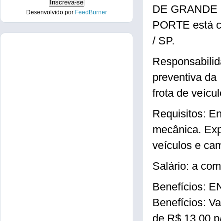
DE GRANDE
Desenvolvido por
FeedBurner
PORTE está c
/ SP.
Responsabilid
preventiva da
frota de veícu
Requisitos: E
mecânica. Exp
veículos e ca
Salário: a com
Benefícios
Benefícios: Va
de R$ 13,00 p/