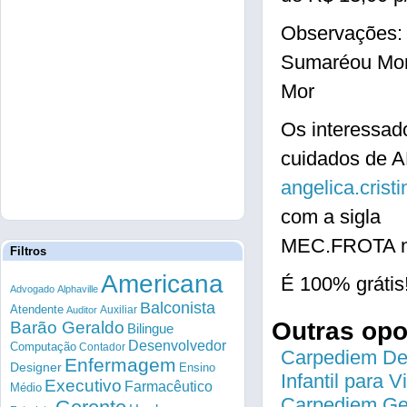
Observações: 
Sumaréou Mo
Mor
Os interessad
cuidados de 
angelica.cris
com a sigla
MEC.FROTA no
Filtros
Americana
É 100% grátis
Advogado
Alphaville
Balconista
Atendente
Auxiliar
Auditor
Outras op
Barão Geraldo
Bilingue
Desenvolvedor
Computação
Contador
Carpediem Des
Enfermagem
Designer
Ensino
Infantil para 
Executivo
Farmacêutico
Médio
Carpediem Gen