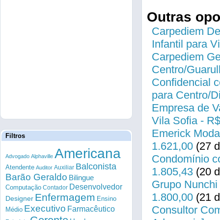
Outras op
Carpediem Des
Infantil para 
Carpediem Gen
Centro/Guarul
Confidencial c
para Centro/
Empresa de Va
Vila Sofia - R
Emerick Modas
Filtros
1.621,00
(27 d
Americana
Condomínio co
Advogado
Alphaville
Balconista
Atendente
Auxiliar
Auditor
1.805,43
(20 d
Barão Geraldo
Bilingue
Grupo Nunchi 
Desenvolvedor
Computação
Contador
1.800,00
(21 d
Enfermagem
Designer
Ensino
Executivo
Consultor Come
Farmacêutico
Médio