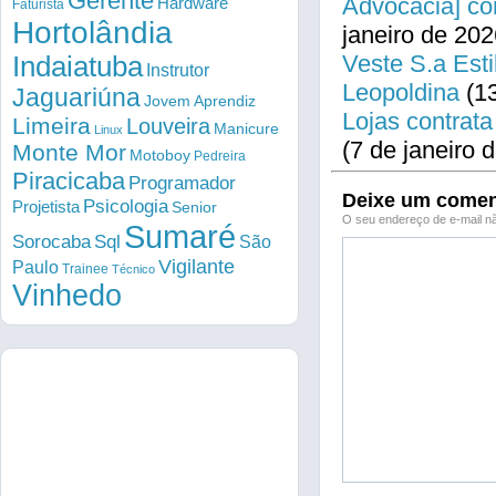
Gerente
Advocacia] co
Hardware
Faturista
Hortolândia
janeiro de 202
Veste S.a Esti
Indaiatuba
Instrutor
Leopoldina
(13
Jaguariúna
Jovem Aprendiz
Lojas contrata
Limeira
Louveira
Manicure
Linux
(7 de janeiro 
Monte Mor
Motoboy
Pedreira
Piracicaba
Programador
Deixe um comen
Psicologia
Projetista
Senior
O seu endereço de e-mail nã
Sumaré
Sorocaba
Sql
São
Vigilante
Paulo
Trainee
Técnico
Vinhedo