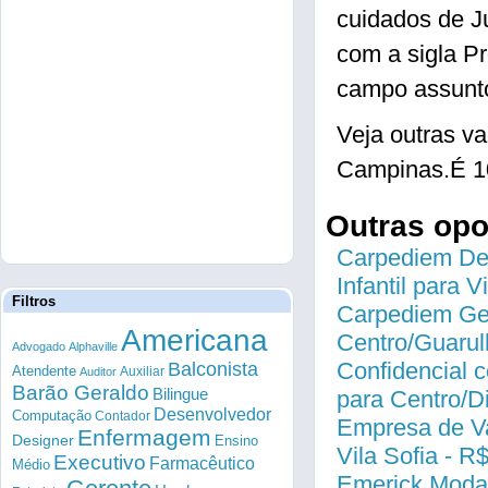
cuidados de J
com a sigla P
campo assunto
Veja outras v
Campinas.É 1
Outras op
Carpediem Des
Infantil para 
Filtros
Carpediem Gen
Americana
Centro/Guarul
Advogado
Alphaville
Confidencial c
Balconista
Atendente
Auxiliar
Auditor
Barão Geraldo
Bilingue
para Centro/
Desenvolvedor
Computação
Contador
Empresa de Va
Enfermagem
Designer
Ensino
Vila Sofia - R
Executivo
Farmacêutico
Médio
Emerick Modas