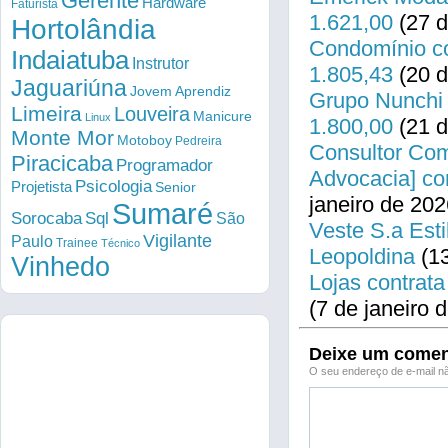
Gerente
Hardware
Faturista
1.621,00
(27 d
Hortolândia
Condomínio co
Indaiatuba
Instrutor
1.805,43
(20 d
Jaguariúna
Jovem Aprendiz
Grupo Nunchi 
Limeira
Louveira
Manicure
Linux
1.800,00
(21 d
Monte Mor
Motoboy
Pedreira
Consultor Come
Piracicaba
Programador
Advocacia] co
Psicologia
Projetista
Senior
janeiro de 202
Sumaré
Sorocaba
Sql
São
Veste S.a Esti
Vigilante
Paulo
Trainee
Técnico
Leopoldina
(13
Vinhedo
Lojas contrata
(7 de janeiro 
Deixe um comen
O seu endereço de e-mail nã