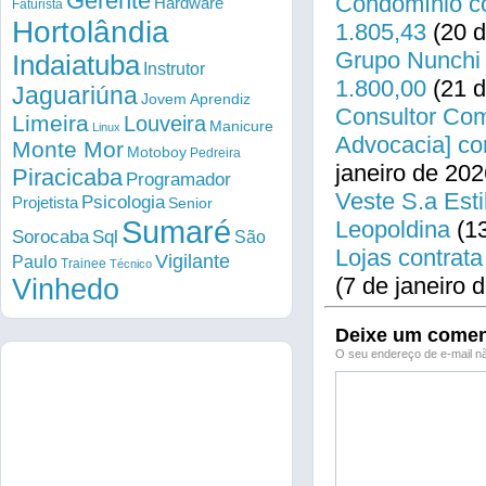
Gerente
Condomínio co
Hardware
Faturista
Hortolândia
1.805,43
(20 d
Grupo Nunchi 
Indaiatuba
Instrutor
1.800,00
(21 d
Jaguariúna
Jovem Aprendiz
Consultor Come
Limeira
Louveira
Manicure
Linux
Advocacia] co
Monte Mor
Motoboy
Pedreira
janeiro de 202
Piracicaba
Programador
Veste S.a Esti
Psicologia
Projetista
Senior
Sumaré
Leopoldina
(13
Sorocaba
Sql
São
Lojas contrata
Vigilante
Paulo
Trainee
Técnico
(7 de janeiro 
Vinhedo
Deixe um comen
O seu endereço de e-mail nã