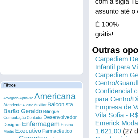
com a sigla 
assunto até o 
É 100%
grátis!
Outras op
Carpediem Des
Infantil para 
Carpediem Gen
Centro/Guarul
Filtros
Confidencial c
Americana
para Centro/
Advogado
Alphaville
Balconista
Atendente
Auxiliar
Auditor
Empresa de Va
Barão Geraldo
Bilingue
Vila Sofia - R
Desenvolvedor
Computação
Contador
Emerick Modas
Enfermagem
Designer
Ensino
1.621,00
(27 d
Executivo
Farmacêutico
Médio