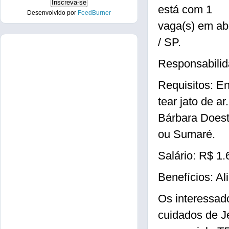
está com 1
Desenvolvido por
FeedBurner
vaga(s) em a
/ SP.
Responsabilida
Requisitos: E
tear jato de a
Bárbara Does
ou Sumaré.
Salário: R$ 1.
Benefícios: Al
Os interessad
cuidados de J