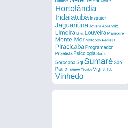
Gerente
Hardware
Faturista
Hortolândia
Indaiatuba
Instrutor
Jaguariúna
Jovem Aprendiz
Limeira
Louveira
Manicure
Linux
Monte Mor
Motoboy
Pedreira
Piracicaba
Programador
Psicologia
Projetista
Senior
Sumaré
Sorocaba
Sql
São
Vigilante
Paulo
Trainee
Técnico
Vinhedo