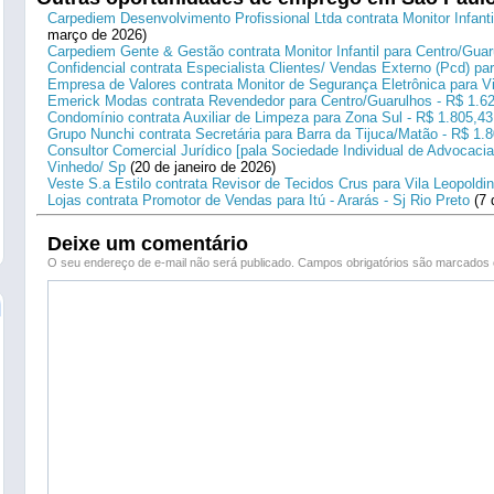
Carpediem Desenvolvimento Profissional Ltda contrata Monitor Infanti
março de 2026)
Carpediem Gente & Gestão contrata Monitor Infantil para Centro/Guar
Confidencial contrata Especialista Clientes/ Vendas Externo (Pcd) p
Empresa de Valores contrata Monitor de Segurança Eletrônica para Vi
Emerick Modas contrata Revendedor para Centro/Guarulhos - R$ 1.6
Condomínio contrata Auxiliar de Limpeza para Zona Sul - R$ 1.805,43
Grupo Nunchi contrata Secretária para Barra da Tijuca/Matão - R$ 1.
Consultor Comercial Jurídico [pala Sociedade Individual de Advocacia
Vinhedo/ Sp
(20 de janeiro de 2026)
Veste S.a Estilo contrata Revisor de Tecidos Crus para Vila Leopoldi
Lojas contrata Promotor de Vendas para Itú - Ararás - Sj Rio Preto
(7 
Deixe um comentário
O seu endereço de e-mail não será publicado.
Campos obrigatórios são marcado