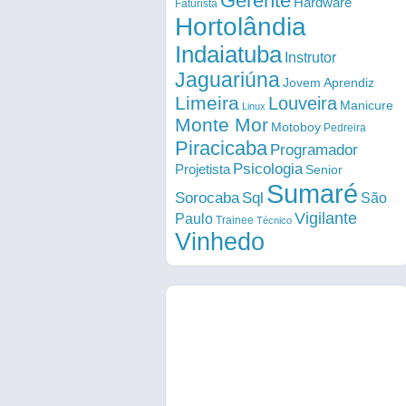
Gerente
Hardware
Faturista
Hortolândia
Indaiatuba
Instrutor
Jaguariúna
Jovem Aprendiz
Limeira
Louveira
Manicure
Linux
Monte Mor
Motoboy
Pedreira
Piracicaba
Programador
Psicologia
Projetista
Senior
Sumaré
Sorocaba
Sql
São
Vigilante
Paulo
Trainee
Técnico
Vinhedo