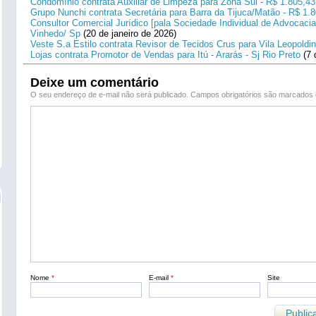
Condomínio contrata Auxiliar de Limpeza para Zona Sul - R$ 1.805,43
Grupo Nunchi contrata Secretária para Barra da Tijuca/Matão - R$ 1.
Consultor Comercial Jurídico [pala Sociedade Individual de Advocacia
Vinhedo/ Sp
(20 de janeiro de 2026)
Veste S.a Estilo contrata Revisor de Tecidos Crus para Vila Leopoldi
Lojas contrata Promotor de Vendas para Itú - Ararás - Sj Rio Preto
(7 
Deixe um comentário
O seu endereço de e-mail não será publicado.
Campos obrigatórios são marcado
Nome
*
E-mail
*
Site