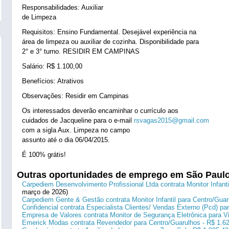
Responsabilidades: Auxiliar
de Limpeza
Requisitos: Ensino Fundamental. Desejável experiência na
área de limpeza ou auxiliar de cozinha. Disponibilidade para
2° e 3° turno. RESIDIR EM CAMPINAS
Salário: R$ 1.100,00
Benefícios: Atrativos
Observações: Residir em Campinas
Os interessados deverão encaminhar o currículo aos
cuidados de Jacqueline para o e-mail
rsvagas2015@gmail.com
com a sigla Aux. Limpeza no campo
assunto até o dia 06/04/2015.
É 100% grátis!
Outras oportunidades de emprego em São Paul
Carpediem Desenvolvimento Profissional Ltda contrata Monitor Infanti
março de 2026)
Carpediem Gente & Gestão contrata Monitor Infantil para Centro/Guar
Confidencial contrata Especialista Clientes/ Vendas Externo (Pcd) p
Empresa de Valores contrata Monitor de Segurança Eletrônica para Vi
Emerick Modas contrata Revendedor para Centro/Guarulhos - R$ 1.6