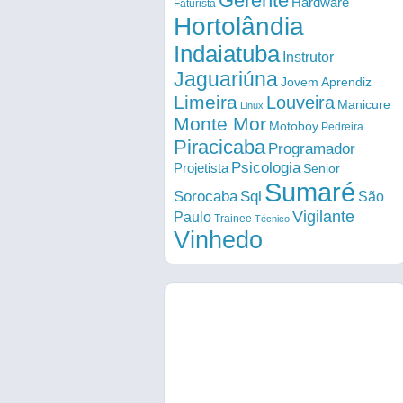
Gerente
Hardware
Faturista
Hortolândia
Indaiatuba
Instrutor
Jaguariúna
Jovem Aprendiz
Limeira
Louveira
Manicure
Linux
Monte Mor
Motoboy
Pedreira
Piracicaba
Programador
Psicologia
Projetista
Senior
Sumaré
Sorocaba
Sql
São
Vigilante
Paulo
Trainee
Técnico
Vinhedo