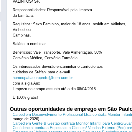
VALINHOS/ SP.
Responsabilidades: Responsável pela limpeza
da farmácia.
Requisitos: Sexo Feminino, maior de 18 anos, residir em Valinhos,
Vinhedoou
Campinas.
Salário: a combinar
Benefícios: Vale Transporte, Vale Alimentação, 50%
Convênio Médico, Convênio Farmácia.
Os interessados deverão encaminhar o currículo aos
cuidados de Stéfani para o e-mail
homeopatiaouropreto@terra.com.br
com a sigla Aux
Limpeza no campo assunto até o dia 08/04/2015.
É 100% grátis!
Outras oportunidades de emprego em São Paul
Carpediem Desenvolvimento Profissional Ltda contrata Monitor Infanti
março de 2026)
Carpediem Gente & Gestão contrata Monitor Infantil para Centro/Guar
Confidencial contrata Especialista Clientes/ Vendas Externo (Pcd) p