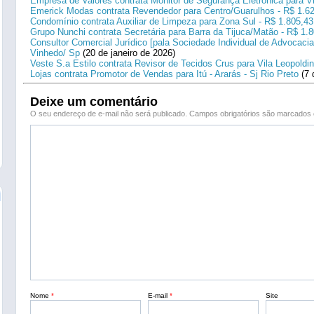
Empresa de Valores contrata Monitor de Segurança Eletrônica para Vi
Emerick Modas contrata Revendedor para Centro/Guarulhos - R$ 1.6
Condomínio contrata Auxiliar de Limpeza para Zona Sul - R$ 1.805,43
Grupo Nunchi contrata Secretária para Barra da Tijuca/Matão - R$ 1.
Consultor Comercial Jurídico [pala Sociedade Individual de Advocacia
Vinhedo/ Sp
(20 de janeiro de 2026)
Veste S.a Estilo contrata Revisor de Tecidos Crus para Vila Leopoldi
Lojas contrata Promotor de Vendas para Itú - Ararás - Sj Rio Preto
(7 
Deixe um comentário
O seu endereço de e-mail não será publicado.
Campos obrigatórios são marcado
Nome
*
E-mail
*
Site