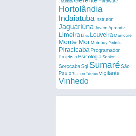
Gerente
Hardware
Faturista
Hortolândia
Indaiatuba
Instrutor
Jaguariúna
Jovem Aprendiz
Limeira
Louveira
Manicure
Linux
Monte Mor
Motoboy
Pedreira
Piracicaba
Programador
Psicologia
Projetista
Senior
Sumaré
Sorocaba
Sql
São
Vigilante
Paulo
Trainee
Técnico
Vinhedo