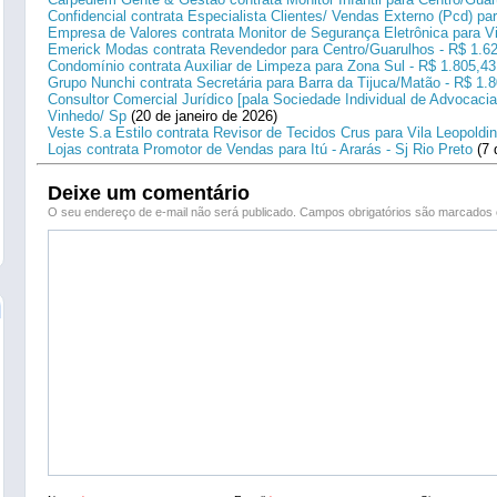
Confidencial contrata Especialista Clientes/ Vendas Externo (Pcd) p
Empresa de Valores contrata Monitor de Segurança Eletrônica para Vi
Emerick Modas contrata Revendedor para Centro/Guarulhos - R$ 1.6
Condomínio contrata Auxiliar de Limpeza para Zona Sul - R$ 1.805,43
Grupo Nunchi contrata Secretária para Barra da Tijuca/Matão - R$ 1.
Consultor Comercial Jurídico [pala Sociedade Individual de Advocacia
Vinhedo/ Sp
(20 de janeiro de 2026)
Veste S.a Estilo contrata Revisor de Tecidos Crus para Vila Leopoldi
Lojas contrata Promotor de Vendas para Itú - Ararás - Sj Rio Preto
(7 
Deixe um comentário
O seu endereço de e-mail não será publicado.
Campos obrigatórios são marcado