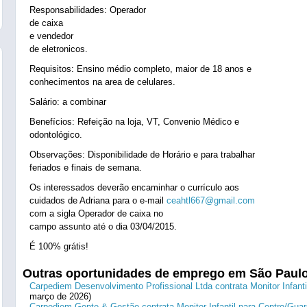
Responsabilidades: Operador
de caixa
e vendedor
de eletronicos.
Requisitos: Ensino médio completo, maior de 18 anos e
conhecimentos na area de celulares.
Salário: a combinar
Benefícios: Refeição na loja, VT, Convenio Médico e
odontológico.
Observações: Disponibilidade de Horário e para trabalhar
feriados e finais de semana.
Os interessados deverão encaminhar o currículo aos
cuidados de Adriana para o e-mail
ceahtl667@gmail.com
com a sigla Operador de caixa no
campo assunto até o dia 03/04/2015.
É 100% grátis!
Outras oportunidades de emprego em São Paul
Carpediem Desenvolvimento Profissional Ltda contrata Monitor Infanti
março de 2026)
Carpediem Gente & Gestão contrata Monitor Infantil para Centro/Guar