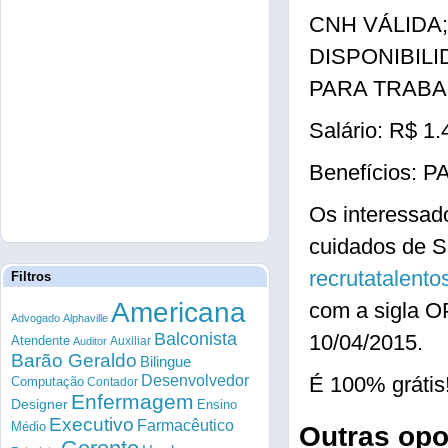
CNH VÁLIDA
DISPONIBIL
PARA TRABALH
Salário: R$ 1.
Benefícios:
Os interessad
cuidados de 
recrutatalent
Filtros
Americana
com a sigla O
Advogado
Alphaville
Balconista
10/04/2015.
Atendente
Auxiliar
Auditor
Barão Geraldo
Bilingue
Desenvolvedor
É 100% grátis
Computação
Contador
Enfermagem
Designer
Ensino
Executivo
Farmacêutico
Médio
Outras op