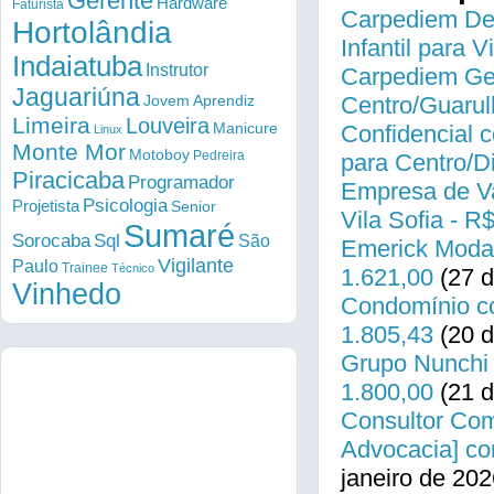
Gerente
Hardware
Faturista
Carpediem Des
Hortolândia
Infantil para 
Indaiatuba
Instrutor
Carpediem Gen
Jaguariúna
Centro/Guarul
Jovem Aprendiz
Limeira
Louveira
Manicure
Confidencial c
Linux
Monte Mor
Motoboy
Pedreira
para Centro/
Piracicaba
Programador
Empresa de Va
Psicologia
Projetista
Senior
Vila Sofia - R
Sumaré
Sorocaba
Sql
São
Emerick Modas
Vigilante
Paulo
Trainee
Técnico
1.621,00
(27 d
Vinhedo
Condomínio co
1.805,43
(20 d
Grupo Nunchi 
1.800,00
(21 d
Consultor Come
Advocacia] co
janeiro de 202