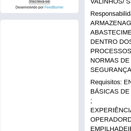
VALINHOS/ S
Desenvolvido por
FeedBurner
Responsabil
ARMAZENAG
ABASTECIME
DENTRO DO
PROCESSOS 
NORMAS DE
SEGURANÇA 
Requisitos:
BÁSICAS DE
;
EXPERIÊNCI
OPERADOR
EMPILHADEIR