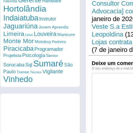
Gerente
Hardware
Faturista
Consultor Come
Hortolândia
Advocacia] co
Indaiatuba
janeiro de 202
Instrutor
Jaguariúna
Veste S.a Esti
Jovem Aprendiz
Limeira
Louveira
Leopoldina
(13
Manicure
Linux
Monte Mor
Lojas contrata
Motoboy
Pedreira
Piracicaba
(7 de janeiro 
Programador
Psicologia
Projetista
Senior
Sumaré
Deixe um comen
Sorocaba
Sql
São
O seu endereço de e-mail nã
Vigilante
Paulo
Trainee
Técnico
Vinhedo