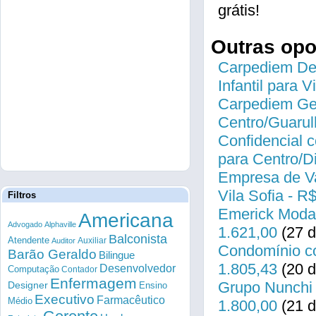
grátis!
Outras op
Carpediem Des
Infantil para 
Carpediem Gen
Centro/Guarul
Confidencial c
para Centro/
Empresa de Va
Vila Sofia - R
Filtros
Emerick Modas
Americana
Advogado
Alphaville
1.621,00
(27 d
Balconista
Atendente
Auxiliar
Auditor
Condomínio co
Barão Geraldo
Bilingue
1.805,43
(20 d
Desenvolvedor
Computação
Contador
Enfermagem
Grupo Nunchi 
Designer
Ensino
Executivo
Farmacêutico
Médio
1.800,00
(21 d