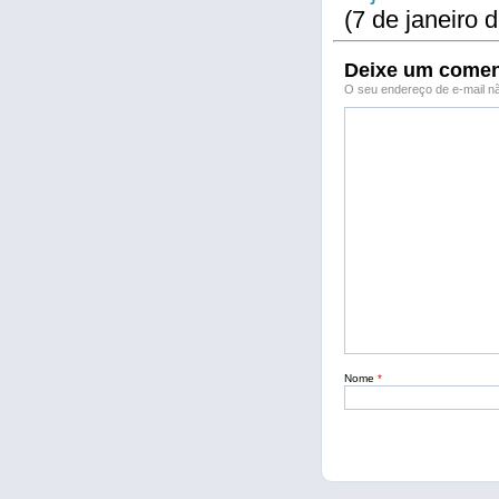
(7 de janeiro 
Deixe um comen
O seu endereço de e-mail nã
Nome
*