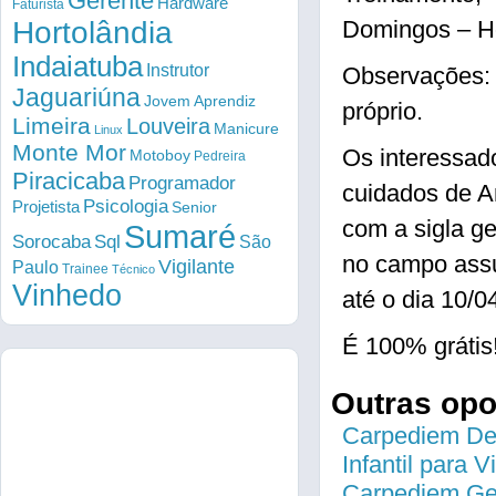
Gerente
Hardware
Faturista
Hortolândia
Domingos – Ho
Indaiatuba
Instrutor
Observações: 
Jaguariúna
Jovem Aprendiz
próprio.
Limeira
Louveira
Manicure
Linux
Monte Mor
Os interessad
Motoboy
Pedreira
Piracicaba
Programador
cuidados de A
Psicologia
Projetista
Senior
com a sigla g
Sumaré
Sorocaba
Sql
São
no campo ass
Vigilante
Paulo
Trainee
Técnico
Vinhedo
até o dia 10/0
É 100% grátis
Outras op
Carpediem Des
Infantil para 
Carpediem Gen