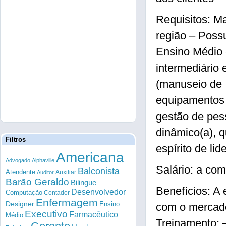
Requisitos: M
região – Possu
Ensino Médio 
intermediário 
(manuseio de
equipamentos e
gestão de pess
dinâmico(a), q
Filtros
espírito de li
Americana
Advogado
Alphaville
Salário: a com
Balconista
Atendente
Auxiliar
Auditor
Barão Geraldo
Bilingue
Benefícios: A 
Desenvolvedor
Computação
Contador
Enfermagem
Designer
Ensino
com o mercado
Executivo
Farmacêutico
Médio
Treinamento; 