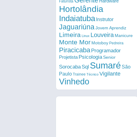
Gerente
Hardware
Faturista
Hortolândia
Indaiatuba
Instrutor
Jaguariúna
Jovem Aprendiz
Limeira
Louveira
Manicure
Linux
Monte Mor
Motoboy
Pedreira
Piracicaba
Programador
Psicologia
Projetista
Senior
Sumaré
Sorocaba
Sql
São
Vigilante
Paulo
Trainee
Técnico
Vinhedo