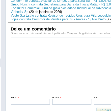
Condomínio contrata Auxiliar de Limpeza para Zona Sul - R$ 1.805,43
Grupo Nunchi contrata Secretária para Barra da Tijuca/Matão - R$ 1.
Consultor Comercial Jurídico [pala Sociedade Individual de Advocacia
Vinhedo/ Sp
(20 de janeiro de 2026)
Veste S.a Estilo contrata Revisor de Tecidos Crus para Vila Leopoldi
Lojas contrata Promotor de Vendas para Itú - Ararás - Sj Rio Preto
(7 
Deixe um comentário
O seu endereço de e-mail não será publicado.
Campos obrigatórios são marcado
Nome
*
E-mail
*
Site