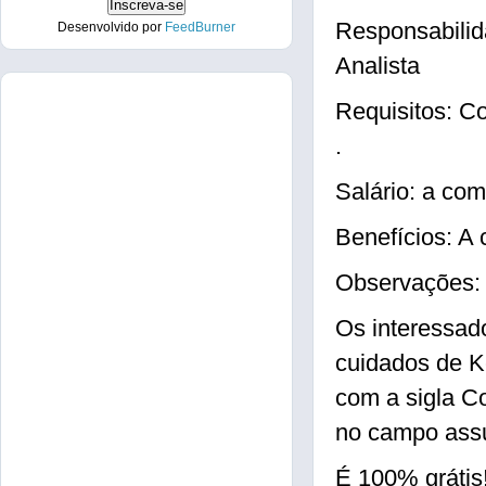
Responsabilid
Desenvolvido por
FeedBurner
Analista
Requisitos: Co
.
Salário: a com
Benefícios: A
Observações: 
Os interessad
cuidados de Ke
com a sigla Co
no campo assu
É 100% grátis