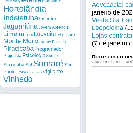
Gerente
Hardware
Faturista
Advocacia] co
Hortolândia
janeiro de 202
Indaiatuba
Instrutor
Veste S.a Esti
Jaguariúna
Leopoldina
(13
Jovem Aprendiz
Limeira
Louveira
Lojas contrata
Manicure
Linux
Monte Mor
Motoboy
(7 de janeiro 
Pedreira
Piracicaba
Programador
Psicologia
Projetista
Senior
Deixe um comen
Sumaré
O seu endereço de e-mail nã
Sorocaba
Sql
São
Vigilante
Paulo
Trainee
Técnico
Vinhedo