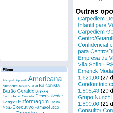
Outras op
Carpediem Des
Infantil para 
Carpediem Gen
Centro/Guarul
Confidencial c
para Centro/
Empresa de Va
Vila Sofia - R
Filtros
Emerick Modas
1.621,00
(27 d
Americana
Advogado
Alphaville
Condomínio co
Balconista
Atendente
Auxiliar
Auditor
1.805,43
(20 d
Barão Geraldo
Bilingue
Desenvolvedor
Grupo Nunchi 
Computação
Contador
Enfermagem
Designer
Ensino
1.800,00
(21 d
Executivo
Farmacêutico
Médio
Consultor Come