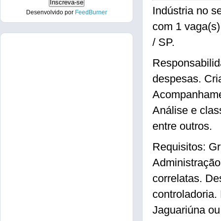
Indústria no 
Desenvolvido por
FeedBurner
com 1 vaga(s
/ SP.
Responsabilida
despesas. Cria
Acompanhamen
Análise e clas
entre outros.
Requisitos: G
Administração
correlatas. D
controladoria.
Jaguariúna ou 