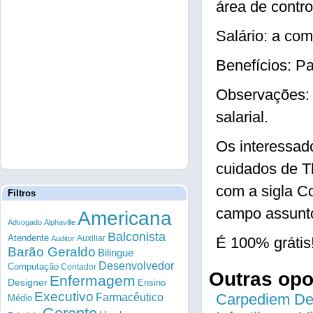
área de contro
Salário: a com
Benefícios: Pa
Observações: 
salarial.
Os interessad
cuidados de T
com a sigla Co
Filtros
campo assunto
Americana
Advogado
Alphaville
Balconista
Atendente
Auxiliar
Auditor
É 100% grátis
Barão Geraldo
Bilingue
Desenvolvedor
Computação
Contador
Outras op
Enfermagem
Designer
Ensino
Executivo
Farmacêutico
Carpediem Des
Médio