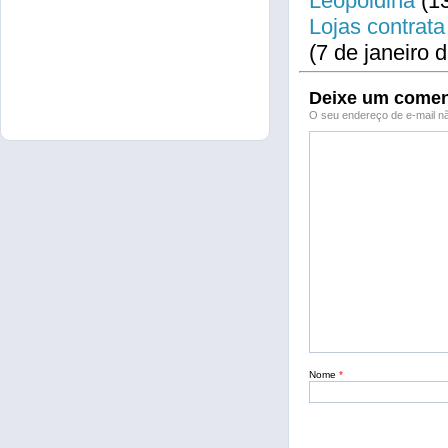
Leopoldina
(13
Lojas contrata
(7 de janeiro 
Deixe um comen
O seu endereço de e-mail nã
Nome
*