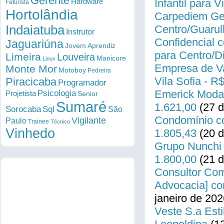
Gerente
Infantil para 
Hardware
Faturista
Hortolândia
Carpediem Gen
Indaiatuba
Centro/Guarul
Instrutor
Confidencial c
Jaguariúna
Jovem Aprendiz
para Centro/
Limeira
Louveira
Manicure
Linux
Empresa de Va
Monte Mor
Motoboy
Pedreira
Vila Sofia - R
Piracicaba
Programador
Emerick Modas
Psicologia
Projetista
Senior
Sumaré
1.621,00
(27 d
Sorocaba
Sql
São
Condomínio co
Vigilante
Paulo
Trainee
Técnico
Vinhedo
1.805,43
(20 d
Grupo Nunchi 
1.800,00
(21 d
Consultor Come
Advocacia] co
janeiro de 202
Veste S.a Esti