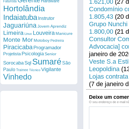
Gerente
1.621,00
(27 d
Hardware
Faturista
Hortolândia
Condomínio co
1.805,43
(20 d
Indaiatuba
Instrutor
Grupo Nunchi 
Jaguariúna
Jovem Aprendiz
1.800,00
(21 d
Limeira
Louveira
Manicure
Linux
Consultor Come
Monte Mor
Motoboy
Pedreira
Advocacia] co
Piracicaba
Programador
janeiro de 202
Psicologia
Projetista
Senior
Sumaré
Veste S.a Esti
Sorocaba
Sql
São
Leopoldina
(13
Vigilante
Paulo
Trainee
Técnico
Vinhedo
Lojas contrata
(7 de janeiro 
Deixe um comen
O seu endereço de e-mail nã