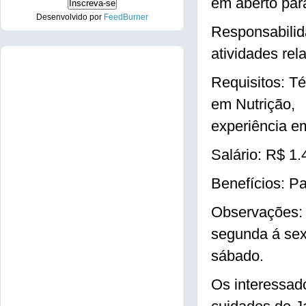
em aberto pa
Desenvolvido por
FeedBurner
Responsabilida
atividades rel
Requisitos: T
em Nutrição,
experiência e
Salário: R$ 1.
Benefícios: P
Observações: 
segunda á sex
sábado.
Os interessad