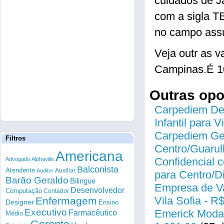
cuidados de J
com a sigla
no campo assu
Veja outr as
Campinas.É 1
Outras op
Carpediem Des
Infantil para 
Carpediem Gen
Filtros
Centro/Guarul
Americana
Confidencial c
Advogado
Alphaville
Balconista
Atendente
Auxiliar
Auditor
para Centro/
Barão Geraldo
Bilingue
Empresa de Va
Desenvolvedor
Computação
Contador
Vila Sofia - R
Enfermagem
Designer
Ensino
Executivo
Emerick Modas
Farmacêutico
Médio