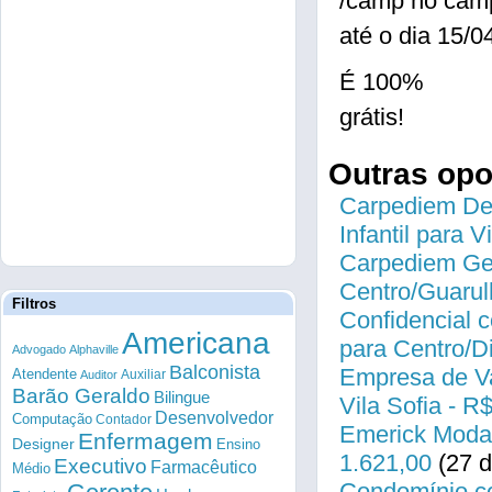
/camp no cam
até o dia 15/0
É 100%
grátis!
Outras op
Carpediem Des
Infantil para 
Carpediem Gen
Centro/Guarul
Filtros
Confidencial c
Americana
para Centro/
Advogado
Alphaville
Balconista
Empresa de Va
Atendente
Auxiliar
Auditor
Barão Geraldo
Bilingue
Vila Sofia - R
Desenvolvedor
Computação
Contador
Emerick Modas
Enfermagem
Designer
Ensino
1.621,00
(27 d
Executivo
Farmacêutico
Médio
Condomínio co