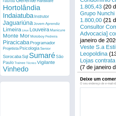
Gerente
Hardware
Faturista
1.805,43
(20 d
Hortolândia
Grupo Nunchi 
Indaiatuba
Instrutor
1.800,00
(21 d
Jaguariúna
Jovem Aprendiz
Consultor Come
Limeira
Louveira
Manicure
Linux
Advocacia] co
Monte Mor
Motoboy
Pedreira
janeiro de 202
Piracicaba
Programador
Veste S.a Esti
Psicologia
Projetista
Senior
Leopoldina
(13
Sumaré
Sorocaba
Sql
São
Lojas contrata
Vigilante
Paulo
Trainee
Técnico
(7 de janeiro 
Vinhedo
Deixe um comen
O seu endereço de e-mail nã