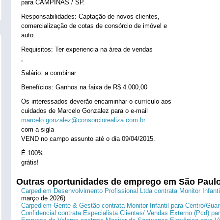
para CAMPINAS / SP.
Responsabilidades: Captação de novos clientes,
comercialização de cotas de consórcio de imóvel e
auto.
Requisitos: Ter experiencia na área de vendas
,
Salário: a combinar
Benefícios: Ganhos na faixa de R$ 4.000,00
Os interessados deverão encaminhar o currículo aos
cuidados de Marcelo Gonzalez para o e-mail
marcelo.gonzalez@consorciorealiza.com.br
com a sigla
VEND no campo assunto até o dia 09/04/2015.
É 100%
grátis!
Outras oportunidades de emprego em São Paul
Carpediem Desenvolvimento Profissional Ltda contrata Monitor Infanti
março de 2026)
Carpediem Gente & Gestão contrata Monitor Infantil para Centro/Guar
Confidencial contrata Especialista Clientes/ Vendas Externo (Pcd) p