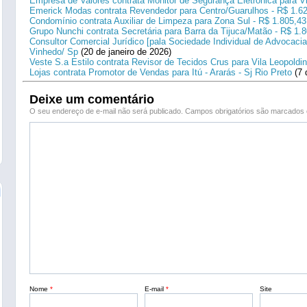
Empresa de Valores contrata Monitor de Segurança Eletrônica para Vi
Emerick Modas contrata Revendedor para Centro/Guarulhos - R$ 1.6
Condomínio contrata Auxiliar de Limpeza para Zona Sul - R$ 1.805,43
Grupo Nunchi contrata Secretária para Barra da Tijuca/Matão - R$ 1.
Consultor Comercial Jurídico [pala Sociedade Individual de Advocacia
Vinhedo/ Sp
(20 de janeiro de 2026)
Veste S.a Estilo contrata Revisor de Tecidos Crus para Vila Leopoldi
Lojas contrata Promotor de Vendas para Itú - Ararás - Sj Rio Preto
(7 
Deixe um comentário
O seu endereço de e-mail não será publicado.
Campos obrigatórios são marcado
Nome
*
E-mail
*
Site