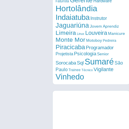
Gerente
Hardware
Faturista
Hortolândia
Indaiatuba
Instrutor
Jaguariúna
Jovem Aprendiz
Limeira
Louveira
Manicure
Linux
Monte Mor
Motoboy
Pedreira
Piracicaba
Programador
Psicologia
Projetista
Senior
Sumaré
Sorocaba
Sql
São
Vigilante
Paulo
Trainee
Técnico
Vinhedo