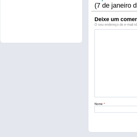
(7 de janeiro 
Deixe um comen
O seu endereço de e-mail nã
Nome
*