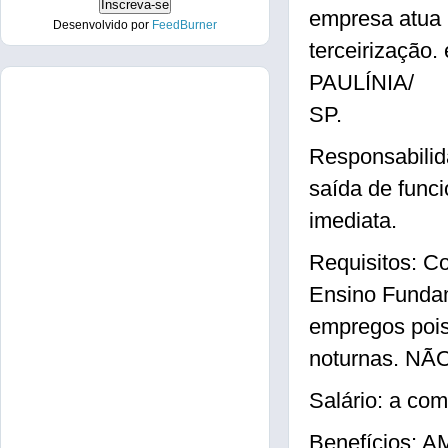
empresa atua 
Desenvolvido por
FeedBurner
terceirização.
PAULÍNIA/
SP.
Responsabilida
saída de funci
imediata.
Requisitos: C
Ensino Fundam
empregos pois 
noturnas. N
Salário: a com
Benefícios: A