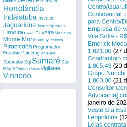
Gerente
Hardware
Faturista
Centro/Guarul
Hortolândia
Confidencial c
Indaiatuba
Instrutor
para Centro/
Jaguariúna
Jovem Aprendiz
Empresa de Va
Limeira
Louveira
Manicure
Linux
Vila Sofia - R
Monte Mor
Motoboy
Pedreira
Emerick Modas
Piracicaba
Programador
1.621,00
(27 d
Psicologia
Projetista
Senior
Condomínio co
Sumaré
Sorocaba
Sql
São
1.805,43
(20 d
Vigilante
Paulo
Trainee
Técnico
Grupo Nunchi 
Vinhedo
1.800,00
(21 d
Consultor Come
Advocacia] co
janeiro de 202
Veste S.a Esti
Leopoldina
(13
Lojas contrata