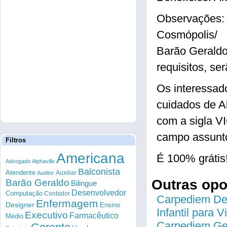
Observações: 
Cosmópolis/
Barão Geraldo
requisitos, se
Os interessad
cuidados de A
com a sigla V
campo assunto
Filtros
Americana
É 100% grátis
Advogado
Alphaville
Balconista
Atendente
Auxiliar
Auditor
Outras op
Barão Geraldo
Bilingue
Desenvolvedor
Computação
Contador
Carpediem Des
Enfermagem
Designer
Ensino
Infantil para 
Executivo
Farmacêutico
Médio
Carpediem Gen