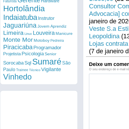
Gerente
Hardware
Faturista
Consultor Come
Hortolândia
Advocacia] co
Indaiatuba
Instrutor
janeiro de 202
Jaguariúna
Jovem Aprendiz
Veste S.a Esti
Limeira
Louveira
Manicure
Linux
Leopoldina
(13
Monte Mor
Motoboy
Pedreira
Lojas contrata
Piracicaba
Programador
(7 de janeiro 
Psicologia
Projetista
Senior
Sumaré
Sorocaba
Sql
São
Deixe um comen
Vigilante
Paulo
O seu endereço de e-mail nã
Trainee
Técnico
Vinhedo