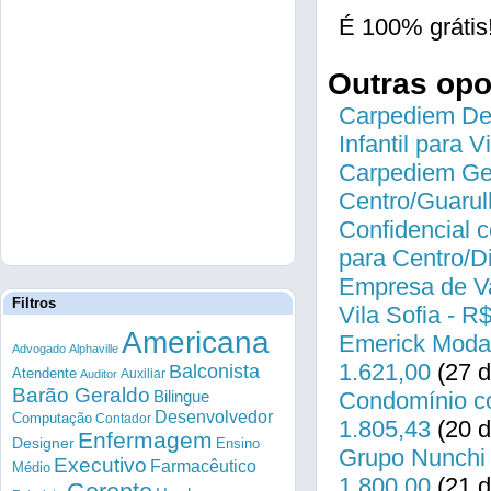
É 100% grátis
Outras op
Carpediem Des
Infantil para 
Carpediem Gen
Centro/Guarul
Confidencial c
para Centro/
Empresa de Va
Filtros
Vila Sofia - R
Americana
Emerick Modas
Advogado
Alphaville
1.621,00
(27 d
Balconista
Atendente
Auxiliar
Auditor
Barão Geraldo
Bilingue
Condomínio co
Desenvolvedor
Computação
Contador
1.805,43
(20 d
Enfermagem
Designer
Ensino
Grupo Nunchi 
Executivo
Farmacêutico
Médio
1.800,00
(21 d