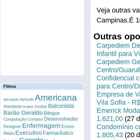
Veja outras v
Campinas.É 1
Outras op
Carpediem Des
Infantil para 
Carpediem Gen
Centro/Guarul
Confidencial c
para Centro/
Filtros
Empresa de Va
Americana
Advogado
Alphaville
Vila Sofia - R
Balconista
Atendente
Auxiliar
Auditor
Emerick Modas
Barão Geraldo
Bilingue
1.621,00
(27 d
Desenvolvedor
Computação
Contador
Enfermagem
Condomínio co
Designer
Ensino
Executivo
Farmacêutico
Médio
1.805,43
(20 d