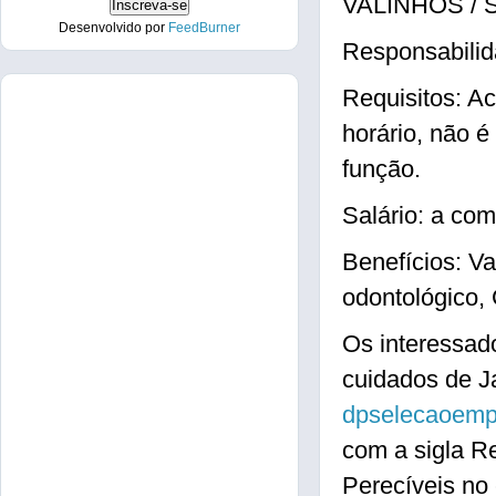
VALINHOS / S
Desenvolvido por
FeedBurner
Responsabilid
Requisitos: Ac
horário, não é
função.
Salário: a com
Benefícios: V
odontológico,
Os interessad
cuidados de J
dpselecaoem
com a sigla R
Perecíveis no