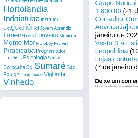
Gerente
Hardware
Faturista
Grupo Nunchi 
Hortolândia
1.800,00
(21 d
Indaiatuba
Consultor Come
Instrutor
Jaguariúna
Advocacia] co
Jovem Aprendiz
janeiro de 202
Limeira
Louveira
Manicure
Linux
Monte Mor
Veste S.a Esti
Motoboy
Pedreira
Piracicaba
Leopoldina
(13
Programador
Psicologia
Projetista
Senior
Lojas contrata
Sumaré
(7 de janeiro 
Sorocaba
Sql
São
Vigilante
Paulo
Trainee
Técnico
Vinhedo
Deixe um comen
O seu endereço de e-mail nã