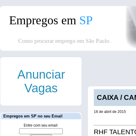
Empregos em
SP
Como procurar emprego em São Paulo.
Anunciar
Vagas
CAIXA / CA
16 de abril de 2015
Empregos em SP no seu Email
Entre com seu email:
RHF TALENTOS