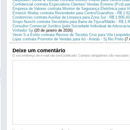
Confidencial contrata Especialista Clientes/ Vendas Externo (Pcd) p
Empresa de Valores contrata Monitor de Segurança Eletrônica para Vi
Emerick Modas contrata Revendedor para Centro/Guarulhos - R$ 1.6
Condomínio contrata Auxiliar de Limpeza para Zona Sul - R$ 1.805,43
Grupo Nunchi contrata Secretária para Barra da Tijuca/Matão - R$ 1.
Consultor Comercial Jurídico [pala Sociedade Individual de Advocacia
Vinhedo/ Sp
(20 de janeiro de 2026)
Veste S.a Estilo contrata Revisor de Tecidos Crus para Vila Leopoldi
Lojas contrata Promotor de Vendas para Itú - Ararás - Sj Rio Preto
(7 
Deixe um comentário
O seu endereço de e-mail não será publicado.
Campos obrigatórios são marcado