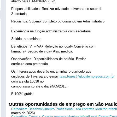
aberto para CAMPINAS / SP.
Responsabilidades: Realizar atividades diversas no setor de
Secretaria .
Requisitos: Superior completo ou cursando em Administrativo
.
Experiência na função administrativa com secretaria.
Salário: a combinar
Benefícios: VT+ VA+ Refeição no local+ Convênio com
farmácia+ Seguro de vida+ Ass. médica.
Observações: Disponibilidades de horário. Enviar
currículo com pretensão.
Os interessados deverão encaminhar o currículo aos
cuidados de Tays para o e-mail
tays.torres@globalempregos.com.br
com a sigla 13638 no
campo assunto até o dia 24/05/2015.
É 100% grátis!
Outras oportunidades de emprego em São Paul
Carpediem Desenvolvimento Profissional Ltda contrata Monitor Infanti
março de 2026)
Carpediem Gente & Gestão contrata Monitor Infantil para Centro/Guar