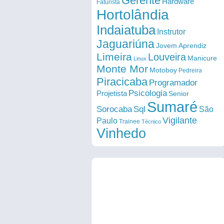
Gerente
Hardware
Faturista
Hortolândia
Indaiatuba
Instrutor
Jaguariúna
Jovem Aprendiz
Limeira
Louveira
Manicure
Linux
Monte Mor
Motoboy
Pedreira
Piracicaba
Programador
Psicologia
Projetista
Senior
Sumaré
Sorocaba
Sql
São
Vigilante
Paulo
Trainee
Técnico
Vinhedo