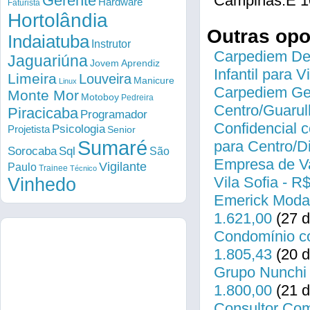
Gerente
Campinas.É 1
Hardware
Faturista
Hortolândia
Outras op
Indaiatuba
Instrutor
Carpediem Des
Jaguariúna
Jovem Aprendiz
Infantil para 
Limeira
Louveira
Manicure
Linux
Carpediem Gen
Monte Mor
Motoboy
Pedreira
Centro/Guarul
Piracicaba
Programador
Confidencial c
Psicologia
Projetista
Senior
Sumaré
para Centro/
Sorocaba
Sql
São
Empresa de Va
Vigilante
Paulo
Trainee
Técnico
Vila Sofia - R
Vinhedo
Emerick Modas
1.621,00
(27 d
Condomínio co
1.805,43
(20 d
Grupo Nunchi 
1.800,00
(21 d
Consultor Come