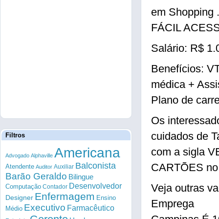
em Shopping 
FÁCIL ACES
Salário: R$ 1.
Benefícios: V
médica + Assi
Plano de carre
Os interessad
cuidados de T
Filtros
Americana
com a sigla
Advogado
Alphaville
Balconista
CARTÕES no c
Atendente
Auxiliar
Auditor
Barão Geraldo
Bilingue
Desenvolvedor
Veja outras
Computação
Contador
Enfermagem
Designer
Ensino
Emprega
Executivo
Farmacêutico
Médio