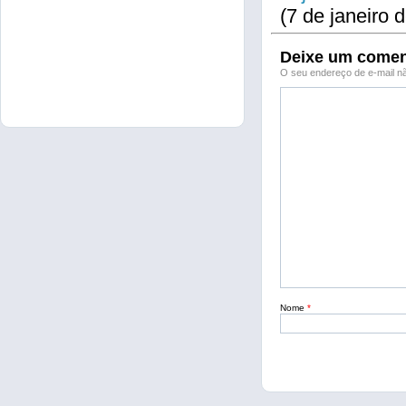
(7 de janeiro 
Deixe um comen
O seu endereço de e-mail nã
Nome
*