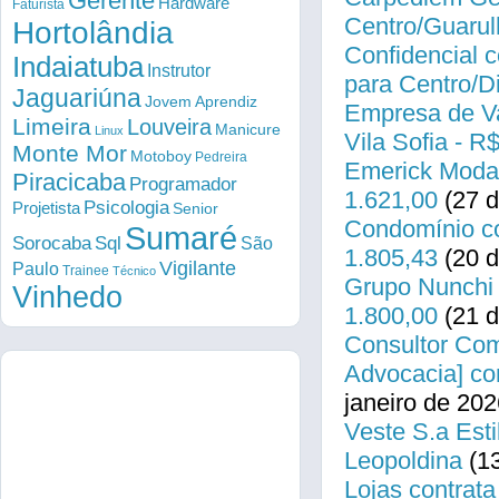
Gerente
Hardware
Faturista
Centro/Guarul
Hortolândia
Confidencial c
Indaiatuba
Instrutor
para Centro/
Jaguariúna
Jovem Aprendiz
Empresa de Va
Limeira
Louveira
Manicure
Linux
Vila Sofia - R
Monte Mor
Motoboy
Pedreira
Emerick Modas
Piracicaba
Programador
1.621,00
(27 d
Psicologia
Projetista
Senior
Condomínio co
Sumaré
Sorocaba
Sql
São
1.805,43
(20 d
Vigilante
Paulo
Trainee
Técnico
Grupo Nunchi 
Vinhedo
1.800,00
(21 d
Consultor Come
Advocacia] co
janeiro de 202
Veste S.a Esti
Leopoldina
(13
Lojas contrata