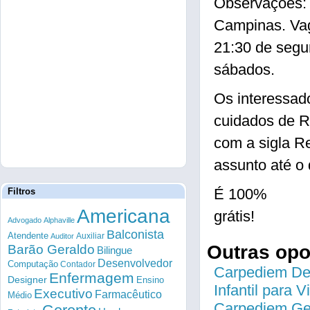
Observações: 
Campinas. Vag
21:30 de segu
sábados.
Os interessad
cuidados de R
com a sigla 
assunto até o 
É 100%
Filtros
Americana
grátis!
Advogado
Alphaville
Balconista
Atendente
Auxiliar
Auditor
Outras op
Barão Geraldo
Bilingue
Desenvolvedor
Computação
Contador
Carpediem Des
Enfermagem
Designer
Ensino
Infantil para 
Executivo
Farmacêutico
Médio
Carpediem Gen