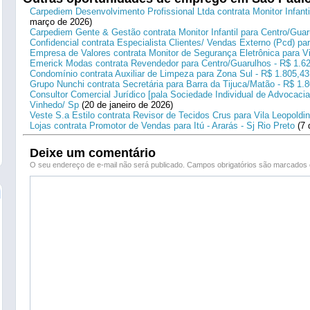
Carpediem Desenvolvimento Profissional Ltda contrata Monitor Infanti
março de 2026)
Carpediem Gente & Gestão contrata Monitor Infantil para Centro/Guar
Confidencial contrata Especialista Clientes/ Vendas Externo (Pcd) p
Empresa de Valores contrata Monitor de Segurança Eletrônica para Vi
Emerick Modas contrata Revendedor para Centro/Guarulhos - R$ 1.6
Condomínio contrata Auxiliar de Limpeza para Zona Sul - R$ 1.805,43
Grupo Nunchi contrata Secretária para Barra da Tijuca/Matão - R$ 1.
Consultor Comercial Jurídico [pala Sociedade Individual de Advocacia
Vinhedo/ Sp
(20 de janeiro de 2026)
Veste S.a Estilo contrata Revisor de Tecidos Crus para Vila Leopoldi
Lojas contrata Promotor de Vendas para Itú - Ararás - Sj Rio Preto
(7 
Deixe um comentário
O seu endereço de e-mail não será publicado.
Campos obrigatórios são marcado