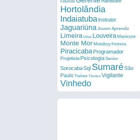
Gerente
Hardware
Faturista
Hortolândia
Indaiatuba
Instrutor
Jaguariúna
Jovem Aprendiz
Limeira
Louveira
Manicure
Linux
Monte Mor
Motoboy
Pedreira
Piracicaba
Programador
Psicologia
Projetista
Senior
Sumaré
Sorocaba
Sql
São
Vigilante
Paulo
Trainee
Técnico
Vinhedo