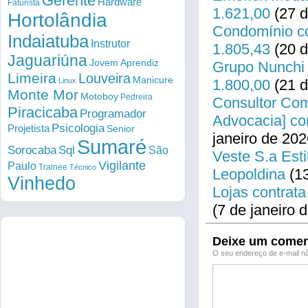
Gerente
Hardware
Faturista
1.621,00
(27 d
Hortolândia
Condomínio co
Indaiatuba
Instrutor
1.805,43
(20 d
Jaguariúna
Jovem Aprendiz
Grupo Nunchi 
Limeira
Louveira
Manicure
Linux
1.800,00
(21 d
Monte Mor
Motoboy
Pedreira
Consultor Come
Piracicaba
Programador
Advocacia] co
Psicologia
Projetista
Senior
janeiro de 202
Sumaré
Sorocaba
Sql
São
Veste S.a Esti
Vigilante
Paulo
Trainee
Técnico
Leopoldina
(13
Vinhedo
Lojas contrata
(7 de janeiro 
Deixe um comen
O seu endereço de e-mail nã