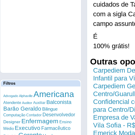
cuidados de T
com a sigla 
campo assunto
É
100% grátis!
Outras op
Carpediem Des
Infantil para 
Filtros
Carpediem Gen
Americana
Centro/Guarul
Advogado
Alphaville
Confidencial c
Balconista
Atendente
Auxiliar
Auditor
Barão Geraldo
para Centro/
Bilingue
Desenvolvedor
Computação
Contador
Empresa de Va
Enfermagem
Designer
Ensino
Vila Sofia - R
Executivo
Farmacêutico
Médio
Emerick Modas