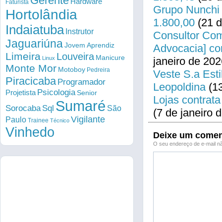
Gerente
Hardware
Faturista
Grupo Nunchi 
Hortolândia
1.800,00
(21 d
Indaiatuba
Instrutor
Consultor Come
Jaguariúna
Jovem Aprendiz
Advocacia] co
Limeira
Louveira
Manicure
Linux
janeiro de 202
Monte Mor
Motoboy
Pedreira
Veste S.a Esti
Piracicaba
Programador
Leopoldina
(13
Psicologia
Projetista
Senior
Lojas contrata
Sumaré
Sorocaba
Sql
São
(7 de janeiro 
Vigilante
Paulo
Trainee
Técnico
Vinhedo
Deixe um comen
O seu endereço de e-mail nã