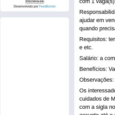
com 1 vaga(s
Desenvolvido por
FeedBurner
Responsabilida
ajudar em ve
quando precisa
Requisitos: te
e etc.
Salário: a com
Benefícios: Va
Observações: T
Os interessad
cuidados de M
com a sigla n