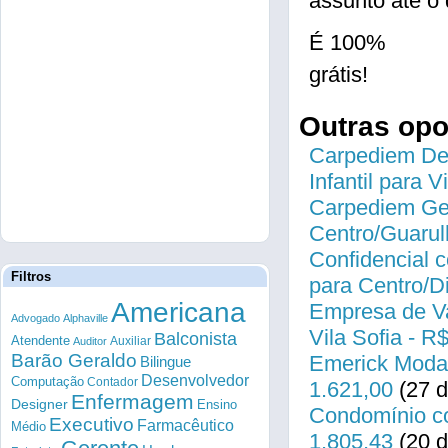
assunto até o 
É 100%
grátis!
Outras op
Carpediem Des
Infantil para 
Carpediem Gen
Centro/Guarul
Confidencial c
Filtros
para Centro/
Americana
Empresa de Va
Advogado
Alphaville
Vila Sofia - R
Balconista
Atendente
Auxiliar
Auditor
Barão Geraldo
Emerick Modas
Bilingue
Desenvolvedor
Computação
Contador
1.621,00
(27 d
Enfermagem
Designer
Ensino
Condomínio co
Executivo
Farmacêutico
Médio
1.805,43
(20 d