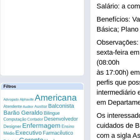
Salário: a com
Benefícios: Va
Básica; Plano
Observações: 
sexta-feira em
(08:00h
às 17:00h) em
perfis que po
Filtros
intermediário 
Americana
Advogado
Alphaville
em Departamen
Balconista
Atendente
Auxiliar
Auditor
Barão Geraldo
Bilingue
Os interessad
Desenvolvedor
Computação
Contador
cuidados de B
Enfermagem
Designer
Ensino
Executivo
Farmacêutico
Médio
com a sigla A