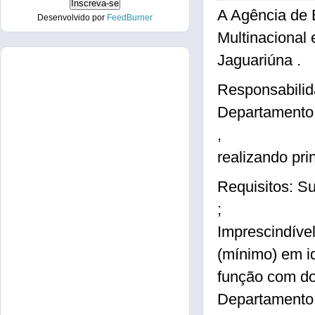
A Agência de
Desenvolvido por
FeedBurner
Multinacional
Jaguariúna .
Responsabilid
Departamento
,
realizando pr
Requisitos: S
;
Imprescindível
(mínimo) em i
função com do
Departamento