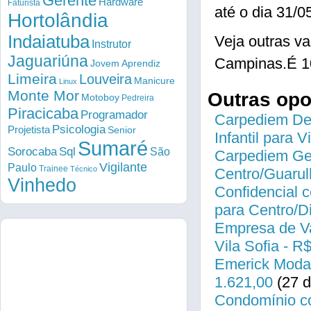
Gerente
Hardware
Faturista
até o dia 31/0
Hortolândia
Indaiatuba
Veja outras v
Instrutor
Jaguariúna
Campinas.É 1
Jovem Aprendiz
Limeira
Louveira
Manicure
Linux
Monte Mor
Outras op
Motoboy
Pedreira
Piracicaba
Programador
Carpediem Des
Psicologia
Projetista
Senior
Infantil para 
Sumaré
Sorocaba
Sql
São
Carpediem Gen
Vigilante
Paulo
Trainee
Técnico
Centro/Guarul
Vinhedo
Confidencial c
para Centro/
Empresa de Va
Vila Sofia - R
Emerick Modas
1.621,00
(27 d
Condomínio co