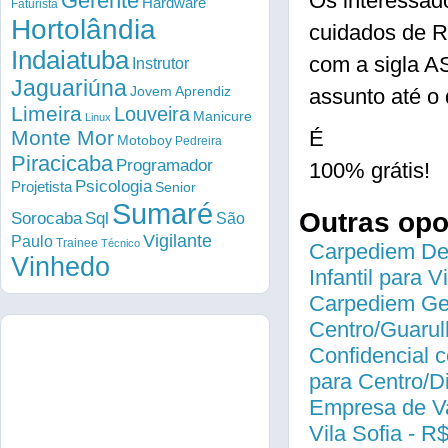
Gerente
Os interessad
Hardware
Faturista
Hortolândia
cuidados de R
Indaiatuba
com a sigla 
Instrutor
Jaguariúna
Jovem Aprendiz
assunto até o 
Limeira
Louveira
Manicure
Linux
Monte Mor
É
Motoboy
Pedreira
Piracicaba
Programador
100% grátis!
Psicologia
Projetista
Senior
Sumaré
Outras op
Sorocaba
Sql
São
Vigilante
Paulo
Trainee
Técnico
Carpediem Des
Vinhedo
Infantil para 
Carpediem Gen
Centro/Guarul
Confidencial c
para Centro/
Empresa de Va
Vila Sofia - R