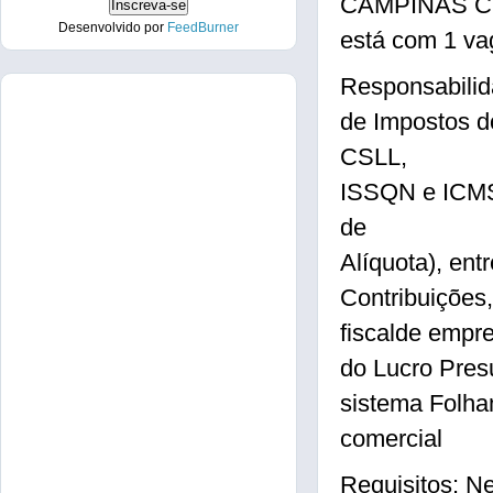
CAMPINAS C
Desenvolvido por
FeedBurner
está com 1 v
Responsabilid
de Impostos d
CSLL,
ISSQN e ICMS)
de
Alíquota), en
Contribuições,
fiscalde empr
do Lucro Pres
sistema Folham
comercial
Requisitos: N