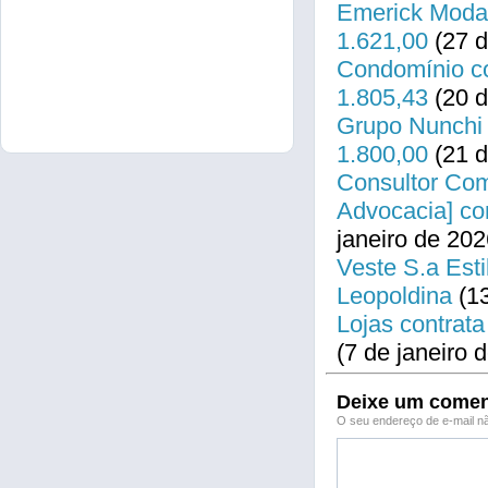
Emerick Modas
1.621,00
(27 d
Condomínio co
1.805,43
(20 d
Grupo Nunchi 
1.800,00
(21 d
Consultor Come
Advocacia] co
janeiro de 202
Veste S.a Esti
Leopoldina
(13
Lojas contrata
(7 de janeiro 
Deixe um comen
O seu endereço de e-mail nã