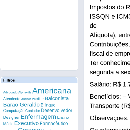
Impostos do 
ISSQN e ICMS)
de
Alíquota), en
Contribuições,
fiscal de emp
Ter conhecime
segunda a sex
Filtros
Salário: R$ 1.
Americana
Advogado
Alphaville
Benefícios: – 
Balconista
Atendente
Auxiliar
Auditor
Barão Geraldo
Transporte (R$
Bilingue
Desenvolvedor
Computação
Contador
Enfermagem
Observações: 
Designer
Ensino
Executivo
Farmacêutico
Médio