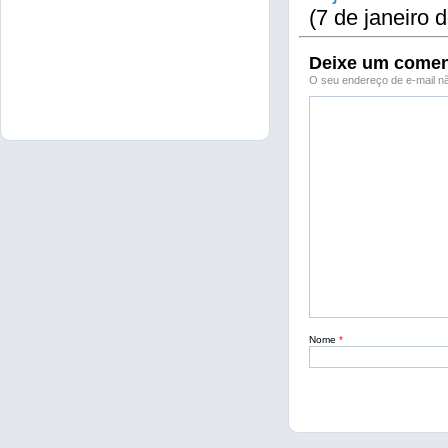
(7 de janeiro 
Deixe um comen
O seu endereço de e-mail nã
Nome
*