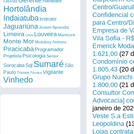
Gerente
Hardware
Faturista
Centro/Guarul
Hortolândia
Confidencial c
Indaiatuba
Instrutor
para Centro/
Jaguariúna
Jovem Aprendiz
Empresa de Va
Limeira
Louveira
Manicure
Linux
Vila Sofia - R
Monte Mor
Motoboy
Pedreira
Emerick Modas
Piracicaba
Programador
1.621,00
(27 d
Psicologia
Projetista
Senior
Condomínio co
Sumaré
Sorocaba
Sql
São
1.805,43
(20 d
Vigilante
Paulo
Trainee
Técnico
Grupo Nunchi 
Vinhedo
1.800,00
(21 d
Consultor Come
Advocacia] co
janeiro de 202
Veste S.a Esti
Leopoldina
(13
Lojas contrata