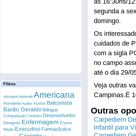
às 16:30hs/12
segunda a sex
domingo.
Os interessad
cuidados de P
com a sigla 
no campo ass
até o dia 29/0
Veja outras 
Filtros
Americana
Campinas.É 1
Advogado
Alphaville
Balconista
Atendente
Auxiliar
Auditor
Outras op
Barão Geraldo
Bilingue
Desenvolvedor
Computação
Contador
Carpediem Des
Enfermagem
Designer
Ensino
Infantil para 
Executivo
Farmacêutico
Médio
Carpediem Gen