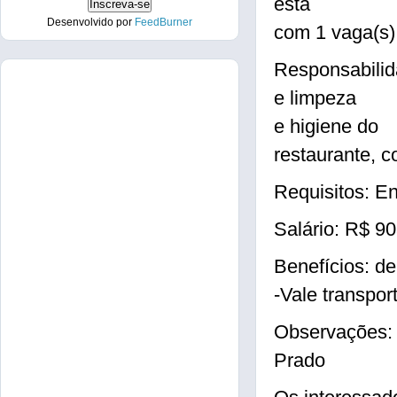
está
Desenvolvido por
FeedBurner
com 1 vaga(s
Responsabilid
e limpeza
e higiene do
restaurante, 
Requisitos: E
Salário: R$ 9
Benefícios: de
-Vale transpo
Observações:
Prado