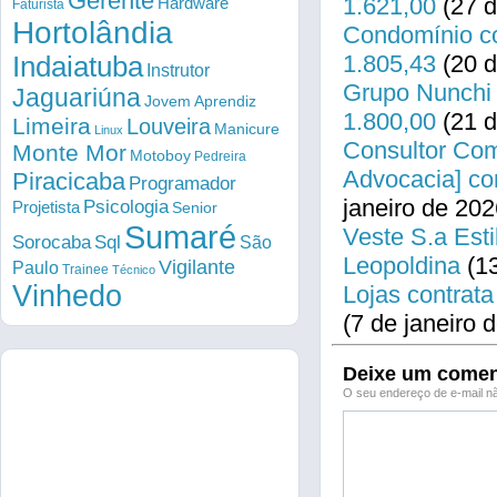
Gerente
1.621,00
(27 d
Hardware
Faturista
Hortolândia
Condomínio co
1.805,43
(20 d
Indaiatuba
Instrutor
Grupo Nunchi 
Jaguariúna
Jovem Aprendiz
1.800,00
(21 d
Limeira
Louveira
Manicure
Linux
Consultor Come
Monte Mor
Motoboy
Pedreira
Advocacia] co
Piracicaba
Programador
janeiro de 202
Psicologia
Projetista
Senior
Sumaré
Veste S.a Esti
Sorocaba
Sql
São
Leopoldina
(13
Vigilante
Paulo
Trainee
Técnico
Vinhedo
Lojas contrata
(7 de janeiro 
Deixe um comen
O seu endereço de e-mail nã