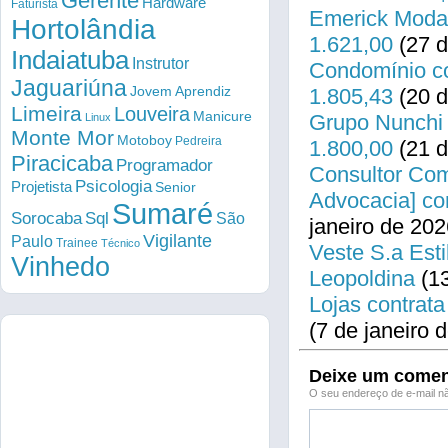
Gerente
Hardware
Faturista
Emerick Modas
Hortolândia
1.621,00
(27 d
Indaiatuba
Instrutor
Condomínio co
Jaguariúna
Jovem Aprendiz
1.805,43
(20 d
Limeira
Louveira
Manicure
Grupo Nunchi 
Linux
Monte Mor
Motoboy
Pedreira
1.800,00
(21 d
Piracicaba
Programador
Consultor Come
Psicologia
Projetista
Senior
Advocacia] co
Sumaré
Sorocaba
Sql
São
janeiro de 202
Vigilante
Paulo
Trainee
Técnico
Veste S.a Esti
Vinhedo
Leopoldina
(13
Lojas contrata
(7 de janeiro 
Deixe um comen
O seu endereço de e-mail nã