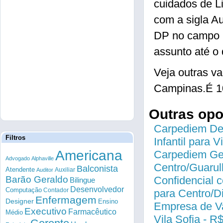
cuidados de L
com a sigla Au
DP no campo
assunto até o 
Veja outras v
Campinas.É 1
Outras op
Carpediem Des
Filtros
Infantil para 
Americana
Carpediem Gen
Advogado
Alphaville
Centro/Guarul
Balconista
Atendente
Auxiliar
Auditor
Barão Geraldo
Confidencial c
Bilingue
Desenvolvedor
Computação
Contador
para Centro/
Enfermagem
Designer
Ensino
Empresa de Va
Executivo
Farmacêutico
Médio
Vila Sofia - R