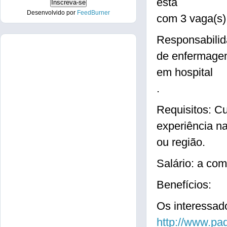
está
Desenvolvido por
FeedBurner
com 3 vaga(s
Responsabilida
de enfermag
em hospital
.
Requisitos: C
experiência n
ou região.
Salário: a com
Benefícios:
Os interessado
http://www.pa