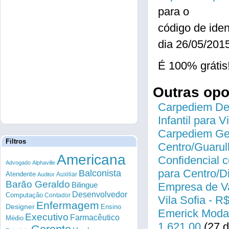
para o
código de id
dia 26/05/201
É 100% grátis
Outras op
Carpediem Des
Infantil para 
Carpediem Gen
Filtros
Centro/Guarul
Americana
Confidencial c
Advogado
Alphaville
para Centro/
Balconista
Atendente
Auxiliar
Auditor
Barão Geraldo
Bilingue
Empresa de Va
Desenvolvedor
Computação
Contador
Vila Sofia - R
Enfermagem
Designer
Ensino
Emerick Modas
Executivo
Farmacêutico
Médio
1.621,00
(27 d