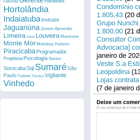
Gerente
Hardware
Faturista
Condomínio co
Hortolândia
1.805,43
(20 d
Indaiatuba
Instrutor
Grupo Nunchi 
Jaguariúna
Jovem Aprendiz
1.800,00
(21 d
Limeira
Louveira
Manicure
Linux
Consultor Come
Monte Mor
Motoboy
Pedreira
Advocacia] co
Piracicaba
Programador
janeiro de 202
Psicologia
Projetista
Senior
Veste S.a Esti
Sumaré
Sorocaba
Sql
São
Leopoldina
(13
Vigilante
Paulo
Trainee
Técnico
Lojas contrata
Vinhedo
(7 de janeiro 
Deixe um comen
O seu endereço de e-mail nã