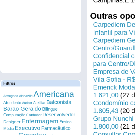
Campinas.É 1
Outras op
Carpediem Des
Infantil para 
Carpediem Gen
Centro/Guarul
Confidencial c
para Centro/
Empresa de Va
Vila Sofia - R
Filtros
Emerick Modas
Americana
1.621,00
(27 d
Advogado
Alphaville
Balconista
Condomínio co
Atendente
Auxiliar
Auditor
Barão Geraldo
Bilingue
1.805,43
(20 d
Desenvolvedor
Computação
Contador
Grupo Nunchi 
Enfermagem
Designer
Ensino
1.800,00
(21 d
Executivo
Farmacêutico
Médio
Consultor Come