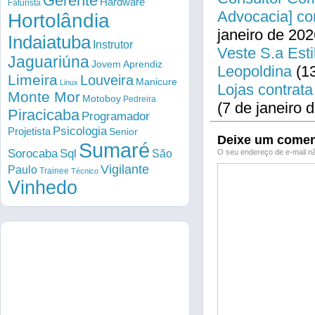
Gerente
Hardware
Faturista
Advocacia] co
Hortolândia
janeiro de 202
Indaiatuba
Instrutor
Veste S.a Esti
Jaguariúna
Jovem Aprendiz
Leopoldina
(13
Limeira
Louveira
Manicure
Linux
Lojas contrata
Monte Mor
Motoboy
Pedreira
(7 de janeiro 
Piracicaba
Programador
Psicologia
Projetista
Senior
Deixe um comen
Sumaré
Sorocaba
Sql
São
O seu endereço de e-mail nã
Vigilante
Paulo
Trainee
Técnico
Vinhedo